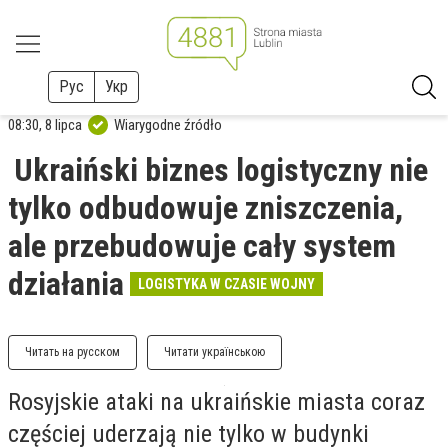
Рус
Укр
08:30, 8 lipca
Wiarygodne źródło
Ukraiński biznes logistyczny nie
tylko odbudowuje zniszczenia,
ale przebudowuje cały system
działania
LOGISTYKA W CZASIE WOJNY
Читать на русском
Читати українською
Rosyjskie ataki na ukraińskie miasta coraz
częściej uderzają nie tylko w budynki