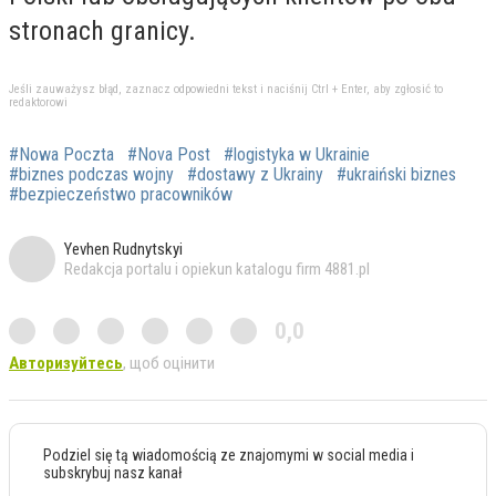
stronach granicy.
Jeśli zauważysz błąd, zaznacz odpowiedni tekst i naciśnij Ctrl + Enter, aby zgłosić to
redaktorowi
#Nowa Poczta
#Nova Post
#logistyka w Ukrainie
#biznes podczas wojny
#dostawy z Ukrainy
#ukraiński biznes
#bezpieczeństwo pracowników
Yevhen Rudnytskyi
Redakcja portalu i opiekun katalogu firm 4881.pl
0,0
Авторизуйтесь
, щоб оцінити
Podziel się tą wiadomością ze znajomymi w social media i
subskrybuj nasz kanał