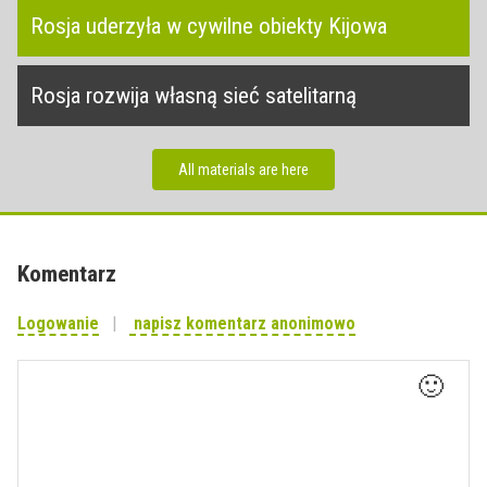
Rosja uderzyła w cywilne obiekty Kijowa
Rosja rozwija własną sieć satelitarną
All materials are here
Komentarz
Logowanie
napisz komentarz anonimowo
🙂