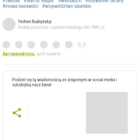
#Świdnik
#Marcin Magier
#wandalizm
#obywatele Ukrainy
#mowa nienawiści
#województwo lubelskie
Yevhen Rudnytskyi
Redakcja portalu i opiekun katalogu firm 4881.pl
0,0
Авторизуйтесь
, щоб оцінити
Podziel się tą wiadomością ze znajomymi w social media i
subskrybuj nasz kanał