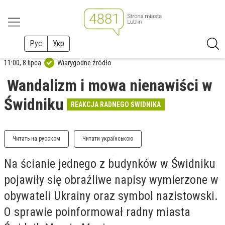
Рус
Укр
11:00, 8 lipca
Wiarygodne źródło
Wandalizm i mowa nienawiści w
Świdniku
REAKCJA RADNEGO ŚWIDNIKA
Читать на русском
Читати українською
Na ścianie jednego z budynków w Świdniku
pojawiły się obraźliwe napisy wymierzone w
obywateli Ukrainy oraz symbol nazistowski.
O sprawie poinformował radny miasta