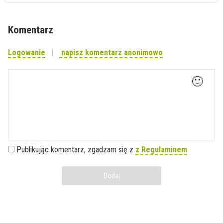
Komentarz
Logowanie
napisz komentarz anonimowo
🙂
Publikując komentarz, zgadzam się z
z Regulaminem
Dodaj