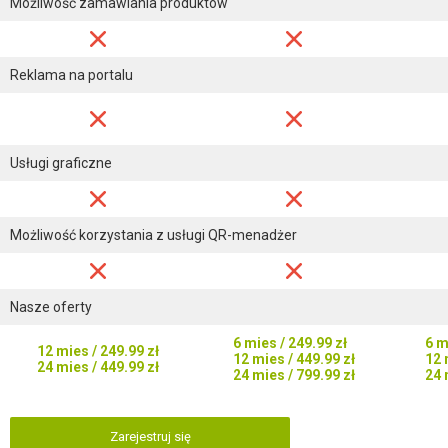
Możliwość zamawiania produktów
Reklama na portalu
Usługi graficzne
Możliwość korzystania z usługi QR-menadżer
Nasze oferty
6 mies / 249.99 zł
6 m
12 mies / 249.99 zł
12 mies / 449.99 zł
12 
24 mies / 449.99 zł
24 mies / 799.99 zł
24 
Zarejestruj się