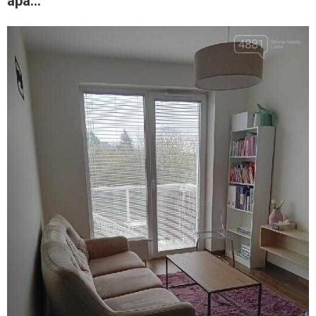
apa...