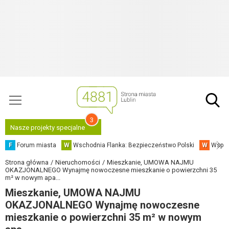
3
Nasze projekty specjalne
F
Forum miasta
W
Wschodnia Flanka: Bezpieczeństwo Polski
W
Współ
Strona główna
Nieruchomości
Mieszkanie, UMOWA NAJMU
OKAZJONALNEGO Wynajmę nowoczesne mieszkanie o powierzchni 35
m² w nowym apa...
Mieszkanie, UMOWA NAJMU
OKAZJONALNEGO Wynajmę nowoczesne
mieszkanie o powierzchni 35 m² w nowym