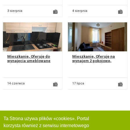
Mieszkani...
przestronny sa...
3 sierpnia
4 sierpnia
Mieszkanie, Oferuję do
Mieszkanie, Oferuję na
wynajęcia umeblowane
wynajem 2 pokojowe,
mieszkanie . Mieszkanie
umeblowane mieszkanie o
znajduje się na parterze,
powierzchni 50 m².
co zap...
Znajduje się w...
14 czerwca
17 lipca
Ta Strona używa plików «cookies». Portal
korzysta również z serwisu internetowego