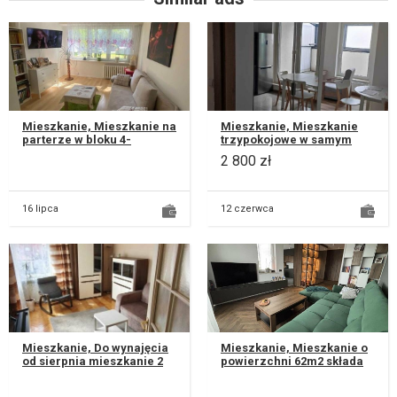
Mieszkanie, Mieszkanie na
Mieszkanie, Mieszkanie
parterze w bloku 4-
trzypokojowe w samym
piętrowym. - Pokój dzienny
centrum miasta ( blisko
2 800 zł
z otwartą kuchnią , - salo...
Politechnika, UP oraz
UMCS). WOL...
16 lipca
12 czerwca
Mieszkanie, Do wynajęcia
Mieszkanie, Mieszkanie o
od sierpnia mieszkanie 2
powierzchni 62m2 składa
pokojowe na ulicy
się z następujących
Baśniowej (Sławinek).
pomieszczeń: -