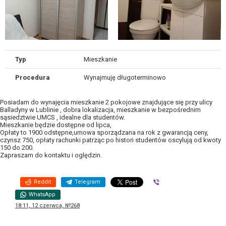
Typ
Mieszkanie
Procedura
Wynajmuję długoterminowo
Posiadam do wynajęcia mieszkanie 2 pokojowe znajdujące się przy ulicy
Balladyny w Lublinie , dobra lokalizacja, mieszkanie w bezpośrednim
sąsiedztwie UMCS , idealne dla studentów.
Mieszkanie będzie dostępne od lipca,
Opłaty to 1900 odstępne,umowa sporządzana na rok z gwarancją ceny,
czynsz 750, opłaty rachunki patrząc po histori studentów oscylują od kwoty
150 do 200.
Zapraszam do kontaktu i oględzin.
Reddit
Telegram
Viber
WhatsApp
18:11, 12 czerwca, №268