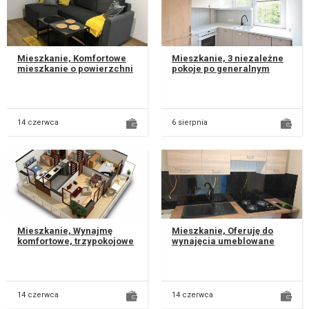
Mieszkanie, Komfortowe
Mieszkanie, 3 niezależne
mieszkanie o powierzchni
pokoje po generalnym
42,5 m2 z oddzielną
remoncie | Sowińskiego 7 |
kuchnią oraz łazienką z WC
Idealne do zamieszkania
w blo...
lub...
14 czerwca
6 sierpnia
Mieszkanie, Wynajmę
Mieszkanie, Oferuję do
komfortowe, trzy­pokojowe
wynajęcia umeblowane
mieszkanie dostępne od
mieszkanie . Mieszkanie
października, położone na
znajduje się na parterze,
prest...
co zap...
14 czerwca
14 czerwca