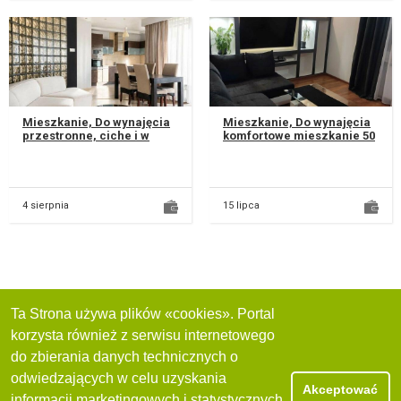
Mieszkanie, Do wynajęcia
Mieszkanie, Do wynajęcia
przestronne, ciche i w
komfortowe mieszkanie 50
pełni umeblowane
m² – Lublin, Czuby, ul.
mieszkanie o powierzchni
Onyksowa Na wynajem
83,5 m², p...
prz...
4 sierpnia
15 lipca
Ta Strona używa plików «cookies». Portal
korzysta również z serwisu internetowego
do zbierania danych technicznych o
odwiedzających w celu uzyskania
Akceptować
informacji marketingowych i statystycznych.