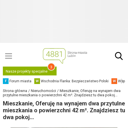
3
Nasze projekty specjalne
F
Forum miasta
W
Wschodnia Flanka: Bezpieczeństwo Polski
W
Współ
Strona główna
Nieruchomości
Mieszkanie, Oferuję na wynajem dwa
przytulne mieszkania o powierzchni 42 m². Znajdziesz tu dwa pokoj...
Mieszkanie, Oferuję na wynajem dwa przytulne
mieszkania o powierzchni 42 m². Znajdziesz tu
dwa pokoj...