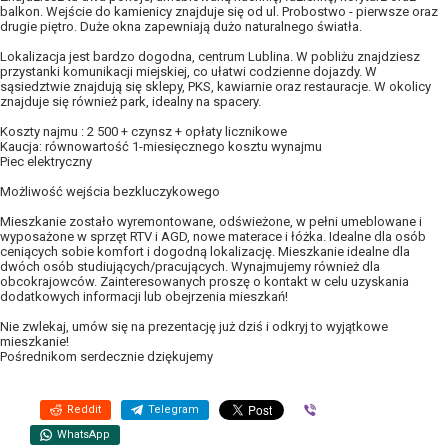
balkon. Wejście do kamienicy znajduje się od ul. Probostwo - pierwsze oraz
drugie piętro. Duże okna zapewniają dużo naturalnego światła.
Lokalizacja jest bardzo dogodna, centrum Lublina. W pobliżu znajdziesz
przystanki komunikacji miejskiej, co ułatwi codzienne dojazdy. W
sąsiedztwie znajdują się sklepy, PKS, kawiarnie oraz restauracje. W okolicy
znajduje się również park, idealny na spacery.
Koszty najmu : 2 500 + czynsz + opłaty licznikowe
Kaucja: równowartość 1-miesięcznego kosztu wynajmu
Piec elektryczny
Możliwość wejścia bezkluczykowego
Mieszkanie zostało wyremontowane, odświeżone, w pełni umeblowane i
wyposażone w sprzęt RTV i AGD, nowe materace i łóżka. Idealne dla osób
ceniących sobie komfort i dogodną lokalizację. Mieszkanie idealne dla
dwóch osób studiujących/pracujących. Wynajmujemy również dla
obcokrajowców. Zainteresowanych proszę o kontakt w celu uzyskania
dodatkowych informacji lub obejrzenia mieszkań!
Nie zwlekaj, umów się na prezentację już dziś i odkryj to wyjątkowe
mieszkanie!
Pośrednikom serdecznie dziękujemy
Reddit
Telegram
Viber
WhatsApp