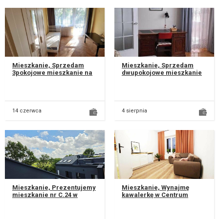
Mieszkanie, Sprzedam
Mieszkanie, Sprzedam
3pokojowe mieszkanie na
dwupokojowe mieszkanie
LSM ,na
52,9 m2 na pierwszym
ul.Wołodyjowskiego 9.
piętrze w 4-piętrowym
Mieszkanie
bloku przy ul...
+przynależna...
14 czerwca
4 sierpnia
Mieszkanie, Prezentujemy
Mieszkanie, Wynajmę
mieszkanie nr C.24 w
kawalerkę w Centrum
inwestycji DULĘBY PARK w
miasta po remoncie!!!
Lublinie, ul. Kazimierza
Kawalerka świeżo po
Dulę...
remoncie, wszys...