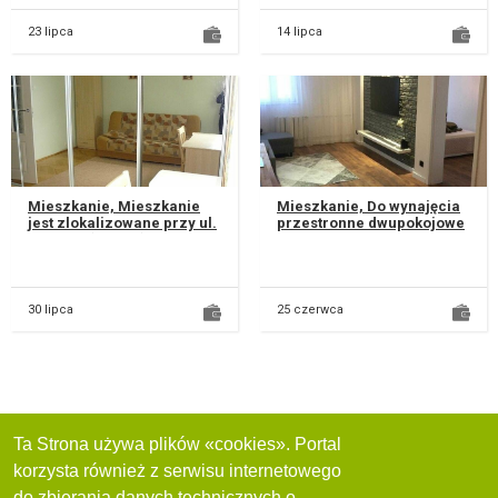
23 lipca
14 lipca
Mieszkanie, Mieszkanie
Mieszkanie, Do wynajęcia
jest zlokalizowane przy ul.
przestronne dwupokojowe
Różanej ( Czuby) na 2
mieszkanie przy ul.
piętrze , umeblowane i
Łęczyńskiej w Lublinie.
wypo...
Znajduj...
30 lipca
25 czerwca
Ta Strona używa plików «cookies». Portal
korzysta również z serwisu internetowego
do zbierania danych technicznych o