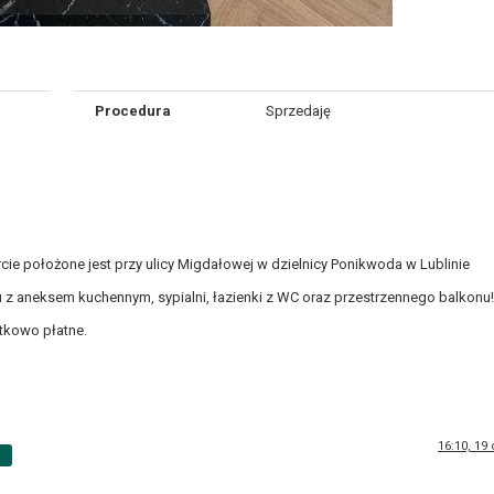
Procedura
Sprzedaję
e położone jest przy ulicy Migdałowej w dzielnicy Ponikwoda w Lublinie
u z aneksem kuchennym, sypialni, łazienki z WC oraz przestrzennego balkonu!
tkowo płatne.
16:10, 19
p