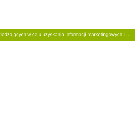
Ta Strona używa plików «cookies». Portal korzysta również z serwisu internetowego do zbierania danych technicznych o odwiedzających w celu uzyskania informacji marketingowych i statystycznych. Warunki przetwarzania danych odwiedzających Stronę, patrz: