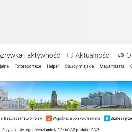
zrywka i aktywność
Aktualności
O
jalne
Fotoreportaże
Helper
Służby miejskie
Mapa miasta
a: Bezpieczeństwo Polski
W
Współpraca polsko-ukraińska
B
Biznes i prz
! Przy zakupie tego mieszkanie NIE PŁACISZ podatku PCC!...