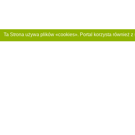
Dołącz do nas :
Reklama na stronie
Franczyza „CitySites”
+48 459 567 881
Autorzy projektu
inform@4881.pl
Polityka prywatnoś
+48 459 567 881