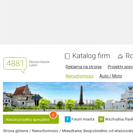
Katalog firm
Ro
Reklama na stronie
Projekty spec
Nieruchomości
Auto / Moto
3
F
Forum miasta
W
Wschodnia Flank
Nasze projekty specjalne
Strona główna
Nieruchomości
Mieszkanie, Bezpośrednio od właściciela