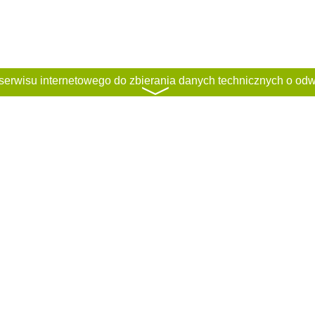
〉
ci
Regulamin
Classified rules