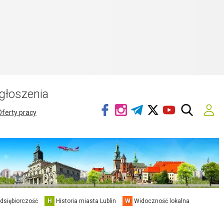
głoszenia
Oferty pracy
edsiębiorczość
H
Historia miasta Lublin
W
Widoczność lokalna