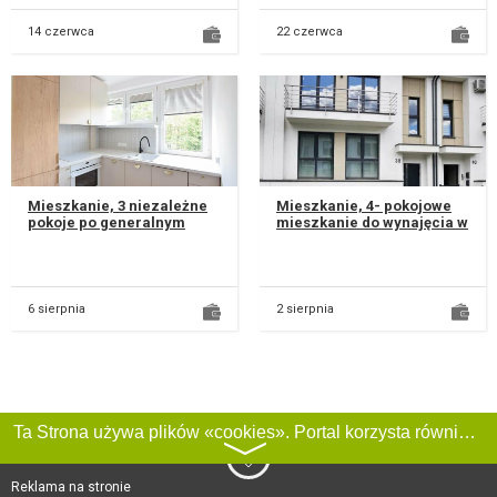
14 czerwca
22 czerwca
Mieszkanie, 3 niezależne
Mieszkanie, 4- pokojowe
pokoje po generalnym
mieszkanie do wynajęcia w
remoncie | Sowińskiego 7 |
segmencie na parterze ,
Idealne do zamieszkania
na Sławinku ul.
lub...
Kameliowa....
6 sierpnia
2 sierpnia
Ta Strona używa plików «cookies». Portal korzysta również z serwisu internetowego do zbierania danych technicznych o odwiedzających w celu uzyskania informacji marketingowych i statystycznych. Warunki przetwarzania danych odwiedzających Stronę, patrz:
〉
Reklama na stronie