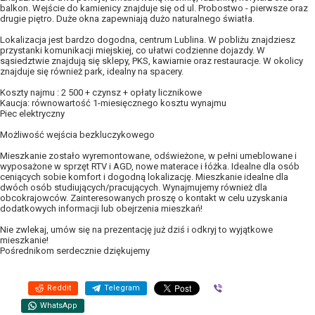
balkon. Wejście do kamienicy znajduje się od ul. Probostwo - pierwsze oraz
drugie piętro. Duże okna zapewniają dużo naturalnego światła.
Lokalizacja jest bardzo dogodna, centrum Lublina. W pobliżu znajdziesz
przystanki komunikacji miejskiej, co ułatwi codzienne dojazdy. W
sąsiedztwie znajdują się sklepy, PKS, kawiarnie oraz restauracje. W okolicy
znajduje się również park, idealny na spacery.
Koszty najmu : 2 500 + czynsz + opłaty licznikowe
Kaucja: równowartość 1-miesięcznego kosztu wynajmu
Piec elektryczny
Możliwość wejścia bezkluczykowego
Mieszkanie zostało wyremontowane, odświeżone, w pełni umeblowane i
wyposażone w sprzęt RTV i AGD, nowe materace i łóżka. Idealne dla osób
ceniących sobie komfort i dogodną lokalizację. Mieszkanie idealne dla
dwóch osób studiujących/pracujących. Wynajmujemy również dla
obcokrajowców. Zainteresowanych proszę o kontakt w celu uzyskania
dodatkowych informacji lub obejrzenia mieszkań!
Nie zwlekaj, umów się na prezentację już dziś i odkryj to wyjątkowe
mieszkanie!
Pośrednikom serdecznie dziękujemy
Reddit
Telegram
Viber
WhatsApp