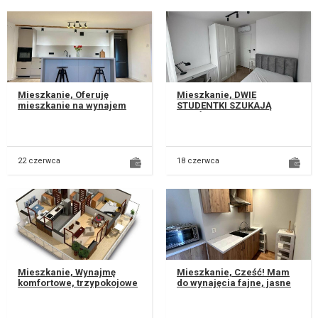
Mieszkanie, Oferuję
Mieszkanie, DWIE
mieszkanie na wynajem
STUDENTKI SZUKAJĄ
idealne dla pary lub jednej
WSPÓŁLOKATORKI! Do
osoby, o powierzchni 65
wynajęcia pokój w
m², zn...
eleganckim mieszkaniu
wyko...
22 czerwca
18 czerwca
Mieszkanie, Wynajmę
Mieszkanie, Cześć! Mam
komfortowe, trzy­pokojowe
do wynajęcia fajne, jasne
mieszkanie dostępne od
mieszkanie w Lublinie na
października, położone na
ul. Wigilijnej (bez pośred...
prest...