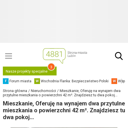
3
Nasze projekty specjalne
F
Forum miasta
W
Wschodnia Flanka: Bezpieczeństwo Polski
W
Współ
Strona główna
Nieruchomości
Mieszkanie, Oferuję na wynajem dwa
przytulne mieszkania o powierzchni 42 m². Znajdziesz tu dwa pokoj...
Mieszkanie, Oferuję na wynajem dwa przytulne
mieszkania o powierzchni 42 m². Znajdziesz tu
dwa pokoj...