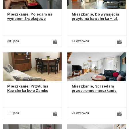
Mieszkanie, Polecam na
Mieszkanie, Do wynajęcia
wynajem 3-pokojowe
przytulna kawalerka – ul.
mieszkanie o powierzchni
Bajkowa, Lublin Oferuję do
46 m², zlokalizowane przy
wynajęcia komfortow...
ul. Lwo...
30 lipca
14 czerwca
Mieszkanie, Przytulna
Mieszkanie, Sprzedam
Kawslerka koło Zamku
przestronne mieszkanie
Lubelskiego w centrum
dwupoziomowe przy ul.
Lublina .Mieszkanie ciepłe
Sikorskiego 1 w Lublinie na
Ogrzewan...
kamera...
11 lipca
24 czerwca