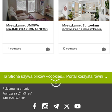
Mieszkanie, UMOWA
Mieszkanie, Sprzedam
NAJMU OKAZJONALNEGO
nowoczesne mieszkanie
Wynajmę nowoczesne
dwupoziomowe przy ul.
mieszkanie o powierzchni
Irysowej 10 w Lublinie na
35 m² w nowym apa...
kameralny...
14 czerwca
30 czerwca
Ta Strona używa plików «cookies». Portal korzysta również z serwisu internetowego do zbierania danych technicznych o odwiedzających w celu uzyskania informacji marketingowych i statystycznych. Warunki przetwarzania danych odwiedzających Stronę, patrz:
〉
Reklama na stronie
Franczyza „CitySites”
+48 459 567 881