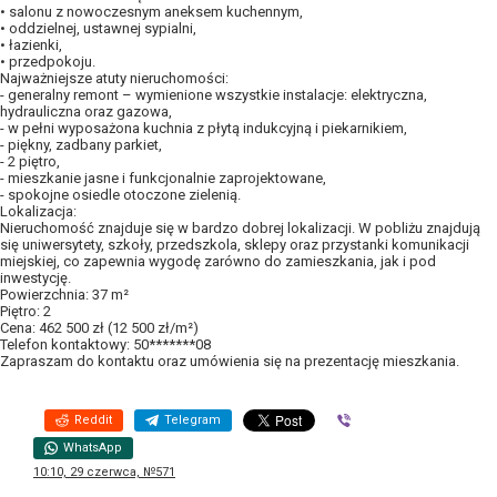
• salonu z nowoczesnym aneksem kuchennym,
• oddzielnej, ustawnej sypialni,
• łazienki,
• przedpokoju.
Najważniejsze atuty nieruchomości:
- generalny remont – wymienione wszystkie instalacje: elektryczna,
hydrauliczna oraz gazowa,
- w pełni wyposażona kuchnia z płytą indukcyjną i piekarnikiem,
- piękny, zadbany parkiet,
- 2 piętro,
- mieszkanie jasne i funkcjonalnie zaprojektowane,
- spokojne osiedle otoczone zielenią.
Lokalizacja:
Nieruchomość znajduje się w bardzo dobrej lokalizacji. W pobliżu znajdują
się uniwersytety, szkoły, przedszkola, sklepy oraz przystanki komunikacji
miejskiej, co zapewnia wygodę zarówno do zamieszkania, jak i pod
inwestycję.
Powierzchnia: 37 m²
Piętro: 2
Cena: 462 500 zł (12 500 zł/m²)
Telefon kontaktowy: 50*******08
Zapraszam do kontaktu oraz umówienia się na prezentację mieszkania.
Reddit
Telegram
Viber
WhatsApp
10:10, 29 czerwca, №571