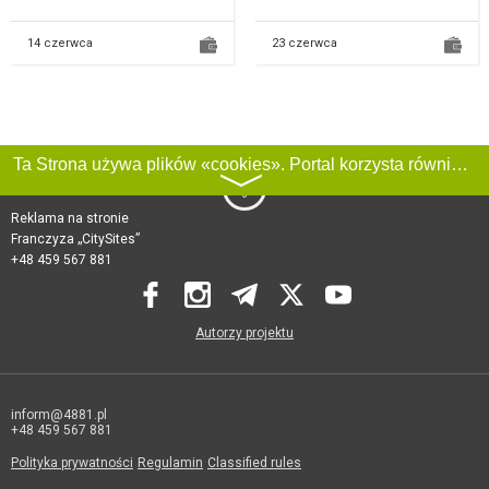
7. M...
piętrze w 8...
14 czerwca
23 czerwca
Ta Strona używa plików «cookies». Portal korzysta również z serwisu internetowego do zbierania danych technicznych o odwiedzających w celu uzyskania informacji marketingowych i statystycznych. Warunki przetwarzania danych odwiedzających Stronę, patrz:
〉
Reklama na stronie
Franczyza „CitySites”
+48 459 567 881
Autorzy projektu
inform@4881.pl
+48 459 567 881
Polityka prywatności
Regulamin
Classified rules