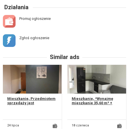
Działania
Promuj ogłoszenie
Zgłoś ogłoszenie
Similar ads
Mieszkanie, Przedmiotem
Mieszkanie, *Wynajmę
sprzedaży jest
mieszkanie 35,60 m² +
funkcjonalne mieszkanie o
komórkę lokatorską, opcja
powierzchni 18,8 m²,
miejsca postojowego*
zlokalizowane...
*Lublin,...
24 lipca
18 czerwca