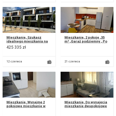
Mieszkanie, Szukasz
Mieszkanie, 2 pokoje ,35
idealnego mieszkania na
m² ,Garaż podziemny , Po
start lub pod inwestycję?
remoncie , Osiedle
425 335 zł
Mamy dla Ciebie wyjątkową
Wiktoryn Do wynajęcia
prop...
nowocz...
12 czerwca
21 czerwca
Mieszkanie, Wynajmę 2
Mieszkanie, Do wynajęcia
pokojowe mieszkanie w
mieszkanie dwupokojowe
apartamentowcu w ścisłym
na Czubach, osiedle
centrum Lublina ul. Jasna
Skarpa położone na 6