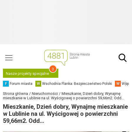
3
Nasze projekty specjalne
F
Forum miasta
W
Wschodnia Flanka: Bezpieczeństwo Polski
W
Współ
Strona główna
Nieruchomości
Mieszkanie, Dzień dobry, Wynajmę
mieszkanie w Lublinie na ul. Wyścigowej o powierzchni 59,66m2. Odd...
Mieszkanie, Dzień dobry, Wynajmę mieszkanie
w Lublinie na ul. Wyścigowej o powierzchni
59,66m2. Odd...