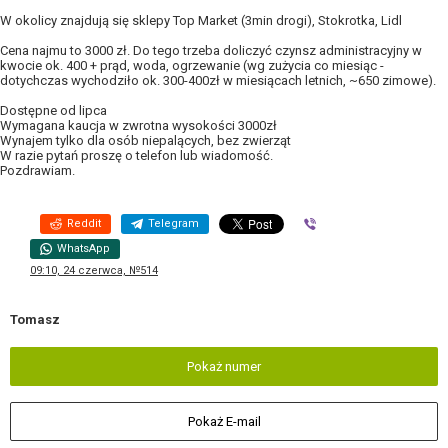
W okolicy znajdują się sklepy Top Market (3min drogi), Stokrotka, Lidl
Cena najmu to 3000 zł. Do tego trzeba doliczyć czynsz administracyjny w
kwocie ok. 400 + prąd, woda, ogrzewanie (wg zużycia co miesiąc -
dotychczas wychodziło ok. 300-400zł w miesiącach letnich, ~650 zimowe).
Dostępne od lipca
Wymagana kaucja w zwrotna wysokości 3000zł
Wynajem tylko dla osób niepalących, bez zwierząt
W razie pytań proszę o telefon lub wiadomość.
Pozdrawiam.
Reddit
Telegram
Viber
WhatsApp
09:10, 24 czerwca, №514
Tomasz
Pokaż numer
Pokaż E-mail