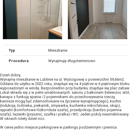
Typ
Mieszkanie
Procedura
Wynajmuję długoterminowo
Dzień dobry,
Wynajmę mieszkanie w Lublinie na ul. Wyścigowej o powierzchni 59,66m2.
Oddane do użytku w 2022 roku, znajduje się na 4 piętrze w 6 piętrowym bloku
wyposażonym w windę. Bezpośrednio przy budynku znajduje się plac zabaw.
Lokal składa się z w pełni umeblowanych: salonu z balkonem (telewizor, stół,
kanapa z funkcją spania i 2 pojemnikami do przechowywania rzeczy,
karnisze mogą być zdemontowane na życzenie wynajmującego), kuchni
(indukcja, lodówka, piekarnik, zmywarka, kuchenka mikrofalowa, okap),
sypialni (komfortowe łóżko+duża szafa), przedpokoju (bardzo pojemna
szafa), łazienki (prysznic, szafka i pralka) i WC. Jeden pokój nieumeblowany.
W oknach rolety dzień noc.
W cenie jedno miejsce parkingowe w parkingu podziemnym i piwnica.