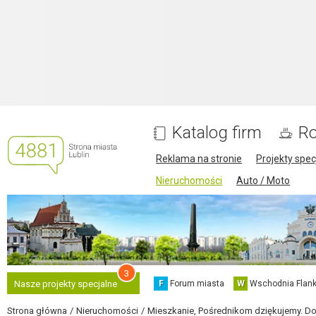
Katalog firm
Ro
Reklama na stronie
Projekty spec
Nieruchomości
Auto / Moto
3
F
Forum miasta
W
Wschodnia Flank
Nasze projekty specjalne
Strona główna
Nieruchomości
Mieszkanie, Pośrednikom dziękujemy. Do