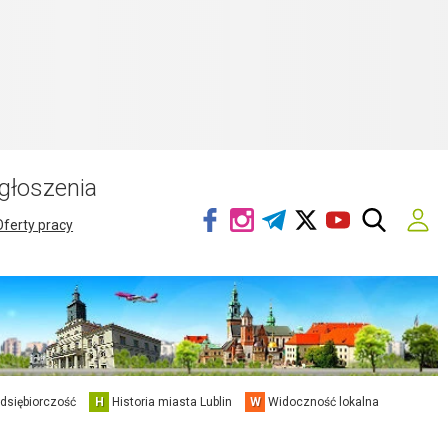
głoszenia
Oferty pracy
edsiębiorczość
H
Historia miasta Lublin
W
Widoczność lokalna