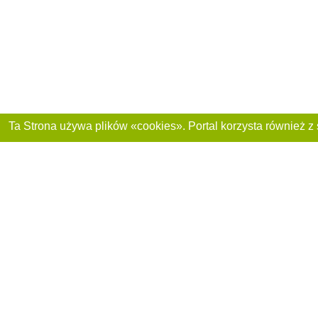
Dołącz do nas :
Reklama na stronie
Franczyza „CitySites”
+48 459 567 881
Autorzy projektu