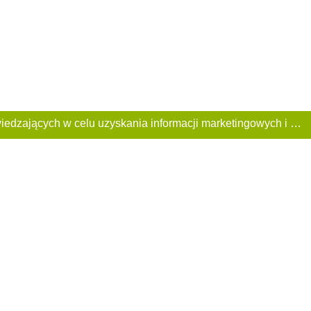
Ta Strona używa plików «cookies». Portal korzysta również z serwisu internetowego do zbierania danych technicznych o odwiedzających w celu uzyskania informacji marketingowych i statystycznych. Warunki przetwarzania danych odwiedzających Stronę, patrz: