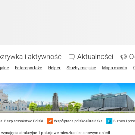
zrywka i aktywność
Aktualności
O
jalne
Fotoreportaże
Helper
Służby miejskie
Mapa miasta
a: Bezpieczeństwo Polski
W
Współpraca polsko-ukraińska
B
Biznes i prz
 wynajęcia atrakcyjne 1 pokojowe mieszkanie na nowym osiedl...