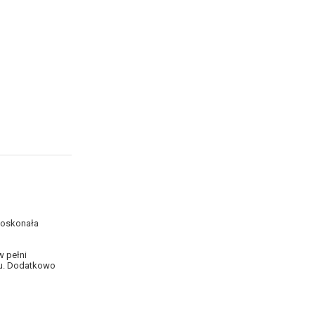
 Doskonała
w pełni
iu. Dodatkowo