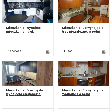
Mieszkanie, Wynajmę
Mieszkanie, Do wynajęcia
mieszkanie na ul.
trzy niezależne, w pełni
Obrońców Lublina 17. Dwa
umeblowane pokoje w
pokoje, łazienka, pralnia,
przestronnym mieszkaniu
balkon, ko...
o powi...
14 czerwca
11 lipca
Mieszkanie, Oferuję do
Mieszkanie, Do wynajęcia
wynajęcia eleganckie
zadbane i w pełni
czyściutkie, w pełni
umeblowane mieszkanie o
urządzone mieszkanie
powierzchni 52 m²,
mieszczące się...
położone na 1....