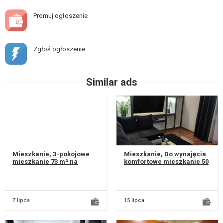
Promuj ogłoszenie
Zgłoś ogłoszenie
Similar ads
Mieszkanie, 3-pokojowe
Mieszkanie, Do wynajęcia
mieszkanie 73 m² na
komfortowe mieszkanie 50
wynajem od września.
m² – Lublin, Czuby, ul.
Lublin - Poręba. Blok 2-
Onyksowa Na wynajem
piętrowy....
prz...
7 lipca
15 lipca