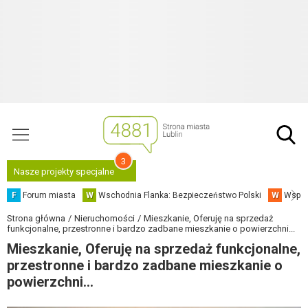
3
Nasze projekty specjalne
F
Forum miasta
W
Wschodnia Flanka: Bezpieczeństwo Polski
W
Współ
Strona główna
Nieruchomości
Mieszkanie, Oferuję na sprzedaż
funkcjonalne, przestronne i bardzo zadbane mieszkanie o powierzchni...
Mieszkanie, Oferuję na sprzedaż funkcjonalne,
przestronne i bardzo zadbane mieszkanie o
powierzchni...