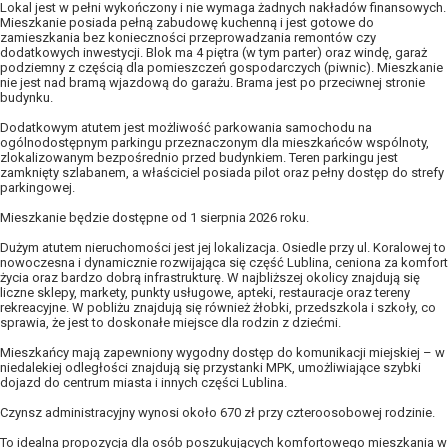
Lokal jest w pełni wykończony i nie wymaga żadnych nakładów finansowych.
Mieszkanie posiada pełną zabudowę kuchenną i jest gotowe do
zamieszkania bez konieczności przeprowadzania remontów czy
dodatkowych inwestycji. Blok ma 4 piętra (w tym parter) oraz windę, garaż
podziemny z częścią dla pomieszczeń gospodarczych (piwnic). Mieszkanie
nie jest nad bramą wjazdową do garażu. Brama jest po przeciwnej stronie
budynku.
Dodatkowym atutem jest możliwość parkowania samochodu na
ogólnodostępnym parkingu przeznaczonym dla mieszkańców wspólnoty,
zlokalizowanym bezpośrednio przed budynkiem. Teren parkingu jest
zamknięty szlabanem, a właściciel posiada pilot oraz pełny dostęp do strefy
parkingowej.
Mieszkanie będzie dostępne od 1 sierpnia 2026 roku.
Dużym atutem nieruchomości jest jej lokalizacja. Osiedle przy ul. Koralowej to
nowoczesna i dynamicznie rozwijająca się część Lublina, ceniona za komfort
życia oraz bardzo dobrą infrastrukturę. W najbliższej okolicy znajdują się
liczne sklepy, markety, punkty usługowe, apteki, restauracje oraz tereny
rekreacyjne. W pobliżu znajdują się również żłobki, przedszkola i szkoły, co
sprawia, że jest to doskonałe miejsce dla rodzin z dziećmi.
Mieszkańcy mają zapewniony wygodny dostęp do komunikacji miejskiej – w
niedalekiej odległości znajdują się przystanki MPK, umożliwiające szybki
dojazd do centrum miasta i innych części Lublina.
Czynsz administracyjny wynosi około 670 zł przy czteroosobowej rodzinie.
To idealna propozycja dla osób poszukujących komfortowego mieszkania w