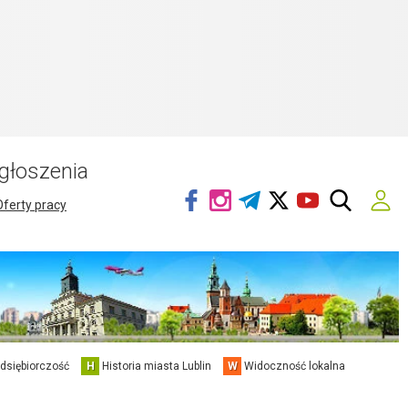
głoszenia
Oferty pracy
edsiębiorczość
H
Historia miasta Lublin
W
Widoczność lokalna