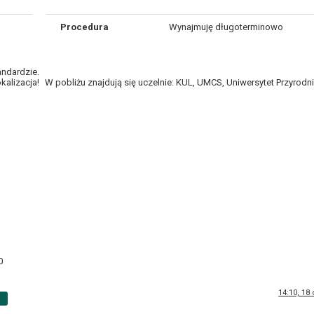
Procedura
Wynajmuję długoterminowo
ndardzie.
alizacja! W pobliżu znajdują się uczelnie: KUL, UMCS, Uniwersytet Przyrodni
0
14:10, 18
p