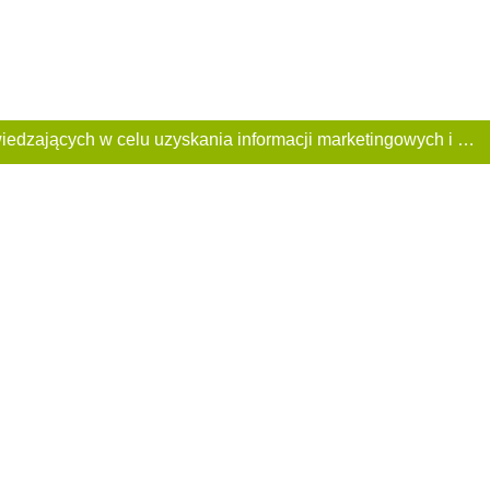
Ta Strona używa plików «cookies». Portal korzysta również z serwisu internetowego do zbierania danych technicznych o odwiedzających w celu uzyskania informacji marketingowych i statystycznych. Warunki przetwarzania danych odwiedzających Stronę, patrz: