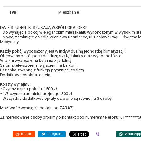
Typ
Mieszkanie
DWIE STUDENTKI SZUKAJĄ WSPÓŁLOKATORKI!
Do wynajęcia pokój w eleganckim mieszkaniu wykończonym w wysokim sta
Nowe, zamknięte osiedle Wieniawa Residence, ul. Lesława Pagi – świetna lok
Medyczny.
Każdy pokój wyposażony jest w indywidualną jednostkę klimatyzacji.
Oferowany pokój posiada: dużą szafę, biurko oraz wygodne łóżko.
W pełni wyposażona kuchnia z jadalnią.
Salon z telewizorem i wyjściem na balkon.
Łazienka z wanną z funkcją prysznica i toaletą.
Dodatkowo osobna toaleta.
Koszty wynajmu:
* Czynsz najmu pokoju: 1500 zł
* 1/3 czynszu administracyjnego: 300 zł
Wszystkie dodatkowe opłaty dzielone są równo na 3 osoby.
Możliwość wynajęcia pokoju od ZARAZ!
Zainteresowane osoby prosimy o kontakt pod numerem telefonu: 51*******5
Reddit
Telegram
Viber
WhatsAp