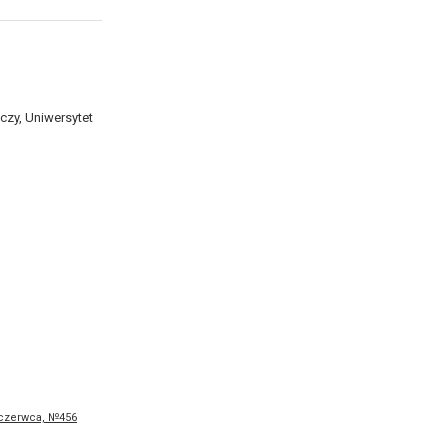
czy, Uniwersytet
 czerwca, №456