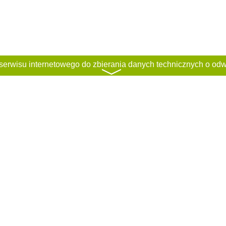
〉
ci
Regulamin
Classified rules