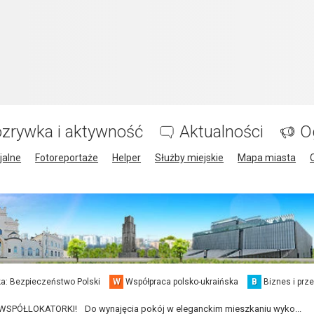
zrywka i aktywność
Aktualności
O
jalne
Fotoreportaże
Helper
Służby miejskie
Mapa miasta
a: Bezpieczeństwo Polski
W
Współpraca polsko-ukraińska
B
Biznes i prz
SPÓŁLOKATORKI! Do wynajęcia pokój w eleganckim mieszkaniu wyko...