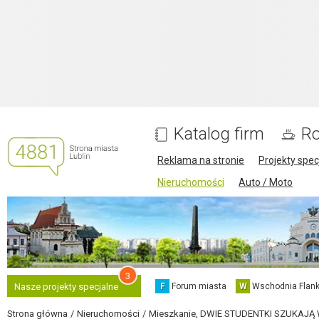
Katalog firm
Ro
Reklama na stronie
Projekty spec
Nieruchomości
Auto / Moto
3
F
Forum miasta
W
Wschodnia Flank
Nasze projekty specjalne
Strona główna
Nieruchomości
Mieszkanie, DWIE STUDENTKI SZUKAJĄ W