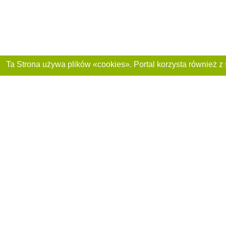
Dołącz do nas :
Reklama na stronie
Franczyza „CitySites”
+48 459 567 881
Autorzy projektu
inform@4881.pl
Polityka prywatnoś
+48 459 567 881