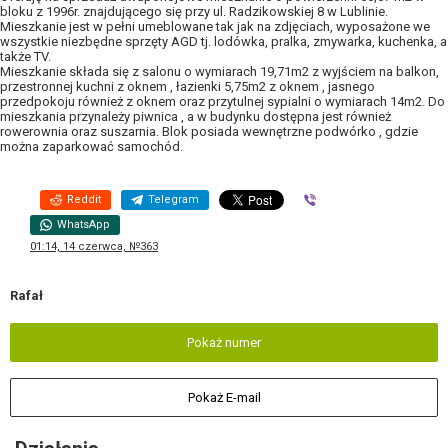
bloku z 1996r. znajdującego się przy ul. Radzikowskiej 8 w Lublinie.
Mieszkanie jest w pełni umeblowane tak jak na zdjęciach, wyposażone we
wszystkie niezbędne sprzęty AGD tj. lodówka, pralka, zmywarka, kuchenka, a
także TV.
Mieszkanie składa się z salonu o wymiarach 19,71m2 z wyjściem na balkon,
przestronnej kuchni z oknem , łazienki 5,75m2 z oknem , jasnego
przedpokoju również z oknem oraz przytulnej sypialni o wymiarach 14m2. Do
mieszkania przynależy piwnica , a w budynku dostępna jest również
rowerownia oraz suszarnia. Blok posiada wewnętrzne podwórko , gdzie
można zaparkować samochód.
Reddit
Telegram
Viber
WhatsApp
01:14, 14 czerwca, №363
Rafał
Pokaż numer
Pokaż E-mail