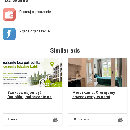
Działania
Promuj ogłoszenie
Zgłoś ogłoszenie
Similar ads
Szukasz najemcy?
Mieszkanie, Oferujemy
Opublikuj ogłoszenie na
nowoczesny, w pełni
lokalnym portalu Квартира
wyposażony apartament
Sławin, Szukasz najemcy
jednoosobowy o
do mieszk...
powierzchni 23 m² w b...
9 maja
18 czerwca