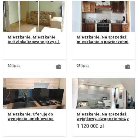
Mieszkanie, Mieszkanie
Mieszkanie, Na sprzedaż
jest zlokalizowane przy ul.
mieszkanie o powierzchni
Różanej ( Czuby) na 2
82,5 m², położone na 3.
piętrze , umeblowane i
piętrze w kameralnym,
wypo...
trzyp...
30 lipca
25 lipca
Mieszkanie, Oferuję do
Mieszkanie, Na sprzedaż
wynajęcia umeblowane
wyjątkowy, dwupoziomowy
mieszkanie . Mieszkanie
apartament położony na
1 120 000 zł
znajduje się na parterze,
zielonym i spokojnym
co zap...
osiedlu...