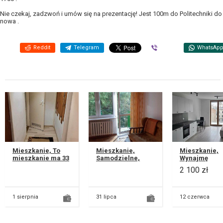
Nie czekaj, zadzwoń i umów się na prezentację! Jest 100m do Politechniki 
nowa .
Reddit
Telegram
Viber
WhatsAp
Mieszkanie, To
Mieszkanie,
Mieszkanie,
mieszkanie ma 33
Samodzielne,
Wynajmę
m² i znajduje się
umeblowane i
kawalerkę w
2 100 zł
na pierwszym
wyposażone,
apartamento
piętrze w Lublinie
mieszkanie z
w ścisłym
przy ul
balkonem i
centrum Lubl
pulawskiej...
piwnicą, wc i
ul. Jasna 7.
1 sierpnia
31 lipca
12 czerwca
łazienka odd...
Kawalerka o p