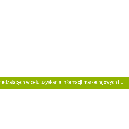
Ta Strona używa plików «cookies». Portal korzysta również z serwisu internetowego do zbierania danych technicznych o odwiedzających w celu uzyskania informacji marketingowych i statystycznych. Warunki przetwarzania danych odwiedzających Stronę, patrz: