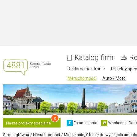
Katalog firm
Ro
Reklama na stronie
Projekty spec
Nieruchomości
Auto / Moto
3
F
Forum miasta
W
Wschodnia Flank
Nasze projekty specjalne
Strona główna
Nieruchomości
Mieszkanie, Oferuję do wynajęcia umeblow