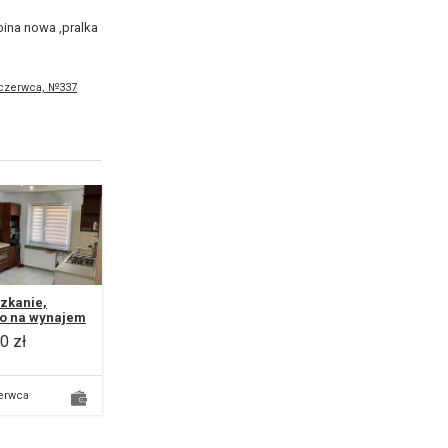
bina nowa ,pralka
 czerwca, №337
zkanie,
ro na wynajem
e od zaraz -
0 zł
żo po
ncie - 48m2 -
ro domu
orodzi...
erwca