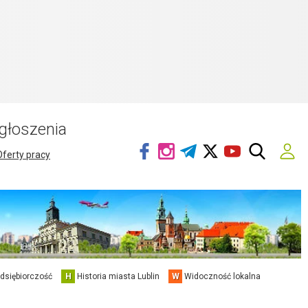
głoszenia
Oferty pracy
edsiębiorczość
H
Historia miasta Lublin
W
Widoczność lokalna