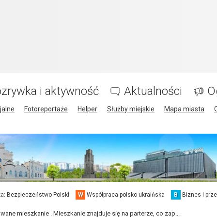
zrywka i aktywność
Aktualności
O
jalne
Fotoreportaże
Helper
Służby miejskie
Mapa miasta
a: Bezpieczeństwo Polski
W
Współpraca polsko-ukraińska
B
Biznes i prz
ane mieszkanie . Mieszkanie znajduje się na parterze, co zap...