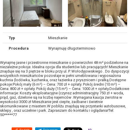
Typ
Mieszkanie
Procedura
Wynajmuję długoterminowo
Wynajmę jasne i przestronne mieszkanie o powierzchni 48 m² podzielone na
niezależne pokoje. Idealna opcja dla studentów lub pracujących! Mieszkanie
znajduje się na 3 piętrze w bloku przy ul. P. Wołodyjowskiego . Do dyspozycji
wszystkich mieszkańców pozostaje w pełni umeblowana i wyposażona
kuchnia (lodówka, kuchenka, oraz łazienka z prysznicem i pralką.Dostępne
pokoje:Pokój mały (6 m²) – Cena: 700 zł + opłaty. Pokój średni (10 m²) –
Cena: 800 zł + opłaty. Pokój duży (15 m²) – Cena: 1000 zł + opłaty.Dodatkowe
informacje: Koszty eksploatacyjne (czynsz administracyjny 750 zł + woda,
prąd, gaz, dzielone są na liczbę najemców .Wymagana kaucja zwrotna w
wysokości 3000 zł Mieszkanie jest ciepłe, zadbane i świetnie
skomunikowane z miastem.W pobliżu znajdują się przystanki autobusowe,
sklepy , oraz uczelnie i park. Zapraszam do kontaktu i oglądania!Tel:
50*****77