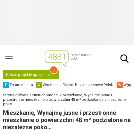
3
Nasze projekty specjalne
F
Forum miasta
W
Wschodnia Flanka: Bezpieczeństwo Polski
W
Współ
Strona główna
Nieruchomości
Mieszkanie, Wynajmę jasne i
przestronne mieszkanie o powierzchni 48 m² podzielone na niezależne
poko...
Mieszkanie, Wynajmę jasne i przestronne
mieszkanie o powierzchni 48 m² podzielone na
niezależne poko...