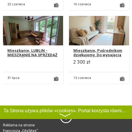
22 czerwca
16 czerwca
Mieszkanie, LUBLIN -
Mieszkanie, Pośrednikom
MIESZKANIE NA SPRZEDAŻ
dziękujemy. Do wynajęcia
(BEZPOŚREDNIO)
atrakcyjne 1 pokojowe
2 300 zł
Kawalerka z dużym
mieszkanie na nowym
potencjałem aranżacy...
osiedl...
31 lipca
12 czerwca
Ta Strona używa plików «cookies». Portal korzysta również z serwisu internetowego do zbierania danych technicznych o odwiedzających w celu uzyskania informacji marketingowych i statystycznych. Warunki przetwarzania danych odwiedzających Stronę, patrz:
〉
Reklama na stronie
Franczyza „CitySites”