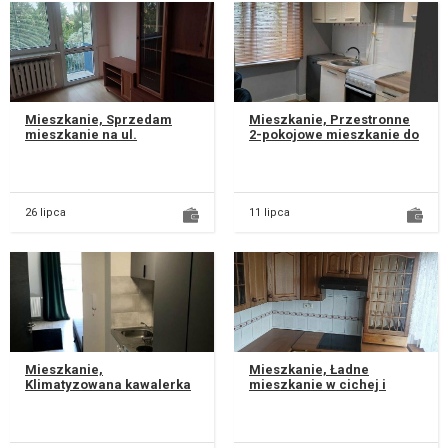
Mieszkanie, Sprzedam
Mieszkanie, Przestronne
mieszkanie na ul.
2-pokojowe mieszkanie do
Pozytywistów 3,
wynajęcia w cichej i
4pokojowe, jeden pokój z
spokojnej okolicy przy Ul.
balkonem, duża kuchn...
Sow...
26 lipca
11 lipca
Mieszkanie,
Mieszkanie, Ładne
Klimatyzowana kawalerka
mieszkanie w cichej i
przy Uniwersytecie
spokojnej okolicy,
Medycznym | Wi‑Fi | 2400 zł
dostępne pralka i lodówka,
z opłatami Do...
umeblowana kuc...