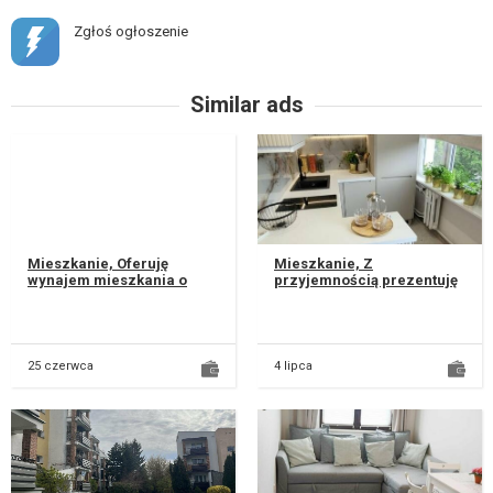
Zgłoś ogłoszenie
Similar ads
Mieszkanie, Oferuję
Mieszkanie, Z
wynajem mieszkania o
przyjemnością prezentuję
powierzchni 33 m² na
mieszkanie, które
trzecim piętrze.
zachwyca eleganckim
Mieszkanie jest umebl...
wykończeniem,
wykonanym...
25 czerwca
4 lipca