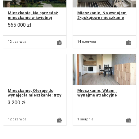
Mieszkanie, Na sprzedaż
Mieszkanie, Na wynajem
mieszkanie w świetnej
2-pokojowe mieszkanie
lokalizacji – mini osiedle
położone na osiedlu
565 000 zł
przy ul. Wojciechowskiej
Koncertowa Dolina. W
/...
skład mieszka...
12 czerwca
14 czerwca
Mieszkanie, Oferuję do
Mieszkanie, Witam ,
wynajęcia mieszkanie: trzy
Wynajmę atrakcyjne
osobne pokoje, kuchnia
mieszkanie wykończone w
3 200 zł
oraz łazienka o
wysokim standardzie.
powierzchni...
Mieszkanie n...
12 czerwca
1 sierpnia