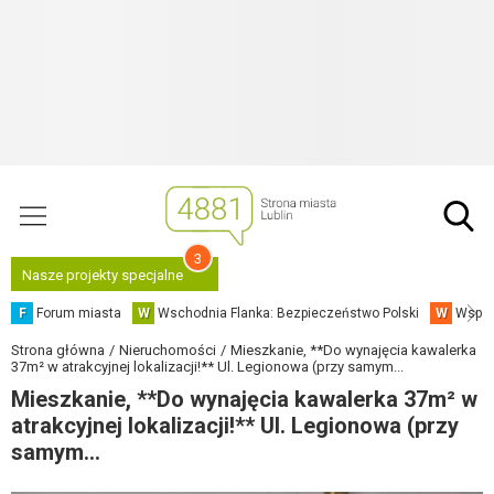
3
Nasze projekty specjalne
F
Forum miasta
W
Wschodnia Flanka: Bezpieczeństwo Polski
W
Współ
Strona główna
Nieruchomości
Mieszkanie, **Do wynajęcia kawalerka
37m² w atrakcyjnej lokalizacji!** Ul. Legionowa (przy samym...
Mieszkanie, **Do wynajęcia kawalerka 37m² w
atrakcyjnej lokalizacji!** Ul. Legionowa (przy
samym...