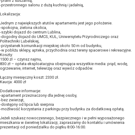
-pralni z suszarnią,
-przestronnego salonu z dużą kuchnią i jadalnią,
Lokalizacja:
Jednym z największych atutów apartamentu jest jego położenie.
-spokojna, zielona okolica,
-szybki dojazd do centrum Lublina,
-dogodny dojazd do UMCS, KUL, Uniwersytetu Przyrodniczego oraz
Politechniki Lubelskiej,
-przystanek komunikacji miejskiej około 50 m od budynku,
-w pobliżu sklepy, apteka, przychodnia oraz tereny spacerowe i rekreacyjne.
Koszty:
1500 zł – czynsz najmu,
830 zł – opłata eksploatacyjna obejmująca wszystkie media: prąd, wodę,
ogrzewanie, internet, telewizję oraz wywóz odpadów.
Łączny miesięczny koszt: 2330 zł.
Kaucja: 4000 zł
Dodatkowe informacje:
-apartament przeznaczony dla jednej osoby,
-bez zwierząt,
-dostępny od lipca lub sierpnia
-możliwość korzystania z parkingu przy budynku za dodatkową opłatą.
Jeżeli szukasz nowoczesnego, bezpiecznego i w pełni wyposażonego
mieszkania w świetnej lokalizacji, zapraszamy do kontaktu i umówienia
prezentacji od poniedziałku do piątku 8:00-16:00.