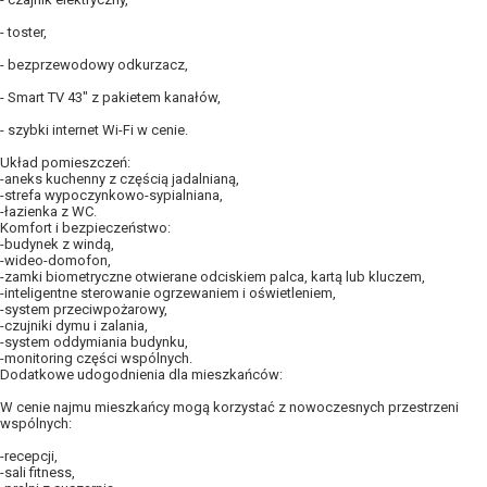
- toster,
- bezprzewodowy odkurzacz,
- Smart TV 43" z pakietem kanałów,
- szybki internet Wi-Fi w cenie.
Układ pomieszczeń:
-aneks kuchenny z częścią jadalnianą,
-strefa wypoczynkowo-sypialniana,
-łazienka z WC.
Komfort i bezpieczeństwo:
-budynek z windą,
-wideo-domofon,
-zamki biometryczne otwierane odciskiem palca, kartą lub kluczem,
-inteligentne sterowanie ogrzewaniem i oświetleniem,
-system przeciwpożarowy,
-czujniki dymu i zalania,
-system oddymiania budynku,
-monitoring części wspólnych.
Dodatkowe udogodnienia dla mieszkańców:
W cenie najmu mieszkańcy mogą korzystać z nowoczesnych przestrzeni
wspólnych:
-recepcji,
-sali fitness,