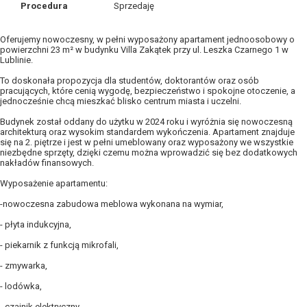
Procedura
Sprzedaję
Oferujemy nowoczesny, w pełni wyposażony apartament jednoosobowy o
powierzchni 23 m² w budynku Villa Zakątek przy ul. Leszka Czarnego 1 w
Lublinie.
To doskonała propozycja dla studentów, doktorantów oraz osób
pracujących, które cenią wygodę, bezpieczeństwo i spokojne otoczenie, a
jednocześnie chcą mieszkać blisko centrum miasta i uczelni.
Budynek został oddany do użytku w 2024 roku i wyróżnia się nowoczesną
architekturą oraz wysokim standardem wykończenia. Apartament znajduje
się na 2. piętrze i jest w pełni umeblowany oraz wyposażony we wszystkie
niezbędne sprzęty, dzięki czemu można wprowadzić się bez dodatkowych
nakładów finansowych.
Wyposażenie apartamentu:
-nowoczesna zabudowa meblowa wykonana na wymiar,
- płyta indukcyjna,
- piekarnik z funkcją mikrofali,
- zmywarka,
- lodówka,
- czajnik elektryczny,