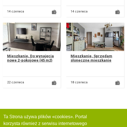
Nadbyst...
14 czerwca
14 czerwca
Mieszkanie, Do wynajęcia
Mieszkanie, Sprzedam
nowe 2-pokojowe (45 m2)
słoneczne mieszkanie
mieszkanie z klimatyzacją
przy ul. Odlewniczej 6 w
w Lublinie (dzielnica Cze...
Lublinie. Powierzchnia:
36,80 m2...
22 czerwca
18 czerwca
Ta Strona używa plików «cookies». Portal
korzysta również z serwisu internetowego