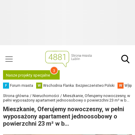
3
Nasze projekty specjalne
F
Forum miasta
W
Wschodnia Flanka: Bezpieczeństwo Polski
W
Współ
Strona główna
Nieruchomości
Mieszkanie, Oferujemy nowoczesny, w
pełni wyposażony apartament jednoosobowy o powierzchni 23 m² w b...
Mieszkanie, Oferujemy nowoczesny, w pełni
wyposażony apartament jednoosobowy o
powierzchni 23 m² w b...