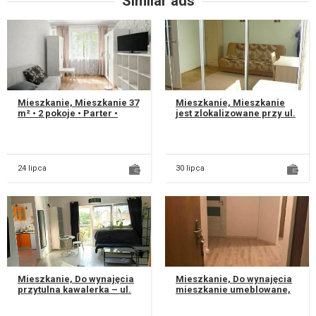
Similar ads
Mieszkanie, Mieszkanie 37
Mieszkanie, Mieszkanie
m² • 2 pokoje • Parter •
jest zlokalizowane przy ul.
Lublin, ul. Niepodległości
Różanej ( Czuby) na 2
Cena: 349000 zł...
piętrze , umeblowane i
wypo...
24 lipca
30 lipca
Mieszkanie, Do wynajęcia
Mieszkanie, Do wynajęcia
przytulna kawalerka – ul.
mieszkanie umeblowane,
Bajkowa, Lublin Oferuję do
w pełni wyposażone przy
wynajęcia komfortow...
ul. Kredowa ( boczna