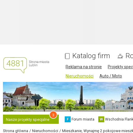
Katalog firm
Ro
Reklama na stronie
Projekty spec
Nieruchomości
Auto / Moto
3
F
Forum miasta
W
Wschodnia Flank
Nasze projekty specjalne
Strona główna
Nieruchomości
Mieszkanie, Wynajmę 2 pokojowe mieszka