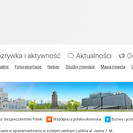
zrywka i aktywność
Aktualności
O
jalne
Fotoreportaże
Helper
Służby miejskie
Mapa miasta
a: Bezpieczeństwo Polski
W
Współpraca polsko-ukraińska
B
Biznes i prz
nie w apartamentowcu w ścisłym centrum Lublina ul. Jasna 7. M...