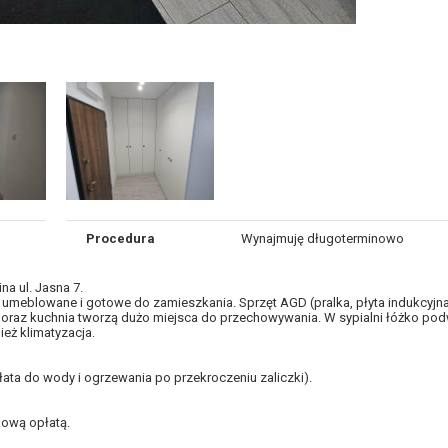
Procedura
Wynajmuję długoterminowo
a ul. Jasna 7.
ni umeblowane i gotowe do zamieszkania. Sprzęt AGD (pralka, płyta indukcyjn
oraz kuchnia tworzą dużo miejsca do przechowywania. W sypialni łóżko pod
eż klimatyzacja.
łata do wody i ogrzewania po przekroczeniu zaliczki).
ową opłatą.