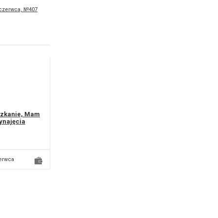
 czerwca, №407
zkanie, Mam
ynajęcia
zkanie w
rum Lublina
erwca