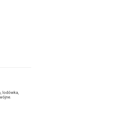
a, lodówka,
wójne.