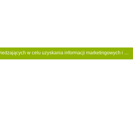
Ta Strona używa plików «cookies». Portal korzysta również z serwisu internetowego do zbierania danych technicznych o odwiedzających w celu uzyskania informacji marketingowych i statystycznych. Warunki przetwarzania danych odwiedzających Stronę, patrz: