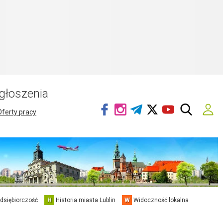
głoszenia
Oferty pracy
edsiębiorczość
H
Historia miasta Lublin
W
Widoczność lokalna