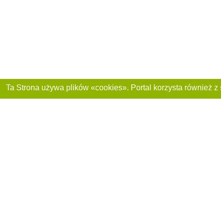
Dołącz do nas :
Reklama na stronie
Franczyza „CitySites”
+48 459 567 881
Autorzy projektu