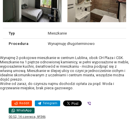
Typ
Mieszkanie
Procedura
Wynajmuję długoterminowo
Wynajmę 2-pokojowe mieszkanie w centrum Lublina, obok CH Plaza i CSK.
Mieszkanie na 1 piętrze odnowionej kamienicy, w pełni wyposażone w meble,
wyposażenie kuchni, światłowód w mieszkaniu - można podpiąć się z
własną umową. Mieszkanie w ślepej ulicy co czyni je jednocześnie cichym i
idealnie skomunikowanym z uczelniami i centrum miasta, wszędzie można
dojść pieszo.
Wolne od zaraz, do czynszu najmu dochodzi opłata za prąd. Woda i
ogrzewanie miejskie, brak pieca gazowego.
Reddit
Telegram
Viber
WhatsApp
00:52, 14 czerwca, №346