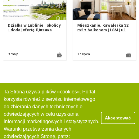
Działka w Lublinie i okolicy
Mieszkanie, Kawalerka 32
- dodaj ofertę Ділянка
m2 z balkonem | LSM | ul.
Czuby Północne, Masz
Wileńska | 3 piętro | Piwnica
działkę na sprzedaż albo
Do wynajęcia jas...
do...
9 maja
17 lipca
Ta Strona używa plików «cookies». Portal
korzysta również z serwisu internetowego
do zbierania danych technicznych o
odwiedzających w celu uzyskania
Akceptować
informacji marketingowych i statystycznych.
Warunki przetwarzania danych
odwiedzających Stronę, patrz: