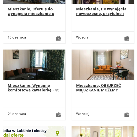
Mieszkanie, Oferuję do
Mieszkanie, Do wynajęcia
wynajęcia mieszkanie o
nowoczesne, przytulne i
powierzchni 48,3 m² (dwa
funkcjonalne mieszkanie o
pokoje, jeden przechodni,
powierzchni 34 m2,
odd...
zlokal...
13 czerwca
Wczoraj
Mieszkanie, Wynajmę
Mieszkanie, OBEJRZEĆ
komfortową kawalerkę - 35
MIESZKANIE MOŻEMY
m2 znajdującą się przy ul.
KAŻDEGO DNIA, JESTEM
Rubinowej w dzielnicy
DOSTĘPNA CODZIENNIE OD
Czuby...
8 DO 22 WŁĄCZNIE...
24 czerwca
Wczoraj