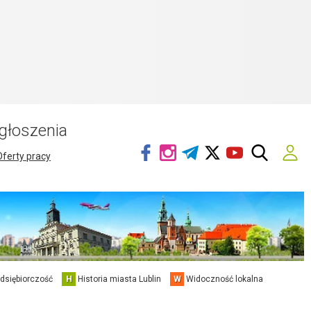
głoszenia
Oferty pracy
edsiębiorczość
H
Historia miasta Lublin
W
Widoczność lokalna