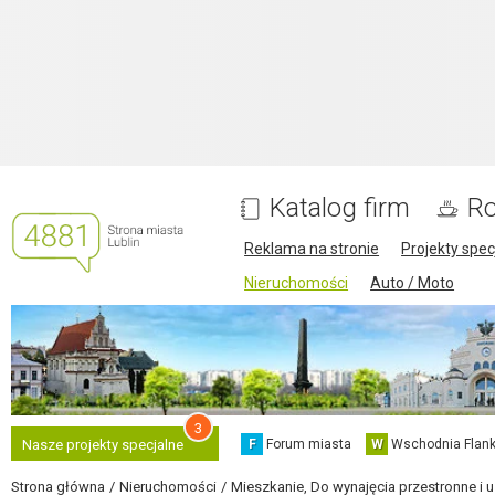
Katalog firm
Ro
Reklama na stronie
Projekty spec
Nieruchomości
Auto / Moto
3
F
Forum miasta
W
Wschodnia Flank
Nasze projekty specjalne
Strona główna
Nieruchomości
Mieszkanie, Do wynajęcia przestronne i 