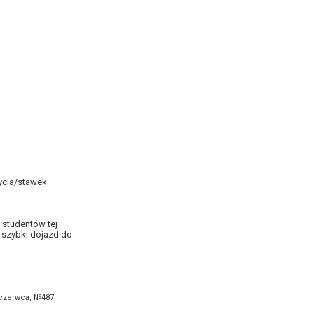
ycia/stawek
 studentów tej
e szybki dojazd do
 czerwca, №487