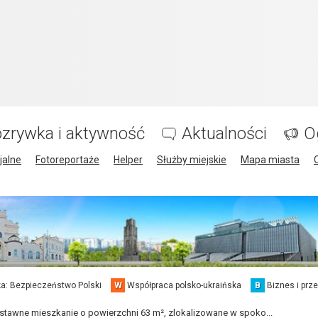
zrywka i aktywność
Aktualności
O
jalne
Fotoreportaże
Helper
Służby miejskie
Mapa miasta
a: Bezpieczeństwo Polski
W
Współpraca polsko-ukraińska
B
Biznes i prz
ustawne mieszkanie o powierzchni 63 m², zlokalizowane w spoko...