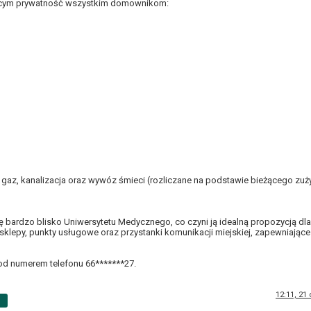
jącym prywatność wszystkim domownikom:
 gaz, kanalizacja oraz wywóz śmieci (rozliczane na podstawie bieżącego zuż
 bardzo blisko Uniwersytetu Medycznego, co czyni ją idealną propozycją dla
ym sklepy, punkty usługowe oraz przystanki komunikacji miejskiej, zapewniając
d numerem telefonu 66*******27.
12:11, 21
p