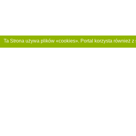
Dołącz do nas :
Reklama na stronie
Franczyza „CitySites”
+48 459 567 881
Autorzy projektu
inform@4881.pl
Polityka prywatnoś
+48 459 567 881