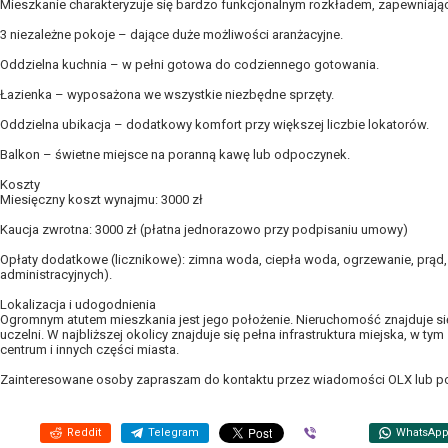
Mieszkanie charakteryzuje się bardzo funkcjonalnym rozkładem, zapewnia
3 niezależne pokoje – dające duże możliwości aranżacyjne.
Oddzielna kuchnia – w pełni gotowa do codziennego gotowania.
Łazienka – wyposażona we wszystkie niezbędne sprzęty.
Oddzielna ubikacja – dodatkowy komfort przy większej liczbie lokatorów.
Balkon – świetne miejsce na poranną kawę lub odpoczynek.
Koszty
Miesięczny koszt wynajmu: 3000 zł
Kaucja zwrotna: 3000 zł (płatna jednorazowo przy podpisaniu umowy)
Opłaty dodatkowe (licznikowe): zimna woda, ciepła woda, ogrzewanie, prąd,
administracyjnych).
Lokalizacja i udogodnienia
Ogromnym atutem mieszkania jest jego położenie. Nieruchomość znajduje się
uczelni. W najbliższej okolicy znajduje się pełna infrastruktura miejska, w t
centrum i innych części miasta.
Zainteresowane osoby zapraszam do kontaktu przez wiadomości OLX lub po
Reddit
Telegram
Viber
WhatsAp