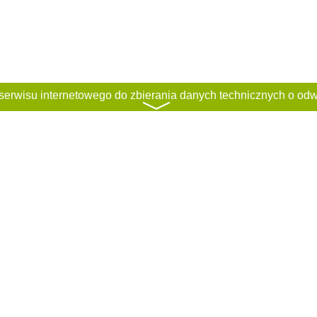
〉
ci
Regulamin
Classified rules