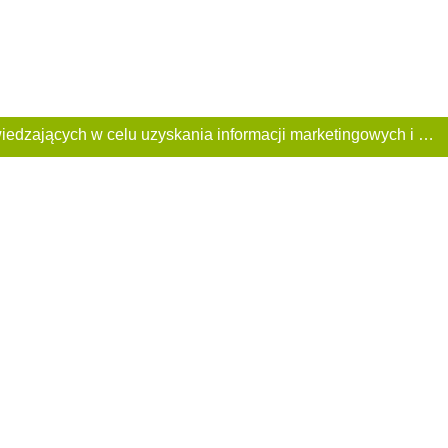
Ta Strona używa plików «cookies». Portal korzysta również z serwisu internetowego do zbierania danych technicznych o odwiedzających w celu uzyskania informacji marketingowych i statystycznych. Warunki przetwarzania danych odwiedzających Stronę, patrz: