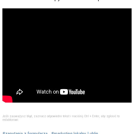
Jeśli zauważysz błąd, zaznacz odpowiedni tekst i naciśnij Ctrl + Enter, aby zgłosić to
redaktorowi
#zapytania z formularza
#marketing lokalny Lublin