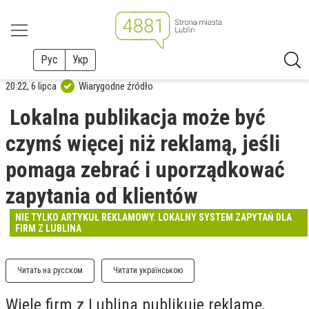
Рус
Укр
20:22, 6 lipca
Wiarygodne źródło
Lokalna publikacja może być
czymś więcej niż reklamą, jeśli
pomaga zebrać i uporządkować
zapytania od klientów
NIE TYLKO ARTYKUŁ REKLAMOWY. LOKALNY SYSTEM ZAPYTAŃ DLA
FIRM Z LUBLINA
Читать на русском
Читати українською
Wiele firm z Lublina publikuje reklamę,