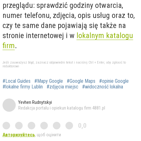
przeglądu: sprawdzić godziny otwarcia,
numer telefonu, zdjęcia, opis usług oraz to,
czy te same dane pojawiają się także na
stronie internetowej i w
lokalnym katalogu
firm
.
Jeśli zauważysz błąd, zaznacz odpowiedni tekst i naciśnij Ctrl + Enter, aby zgłosić to
redaktorowi
#Local Guides
#Mapy Google
#Google Maps
#opinie Google
#lokalne firmy Lublin
#zdjęcia miejsc
#widoczność lokalna
Yevhen Rudnytskyi
Redakcja portalu i opiekun katalogu firm 4881.pl
0,0
Авторизуйтесь
, щоб оцінити