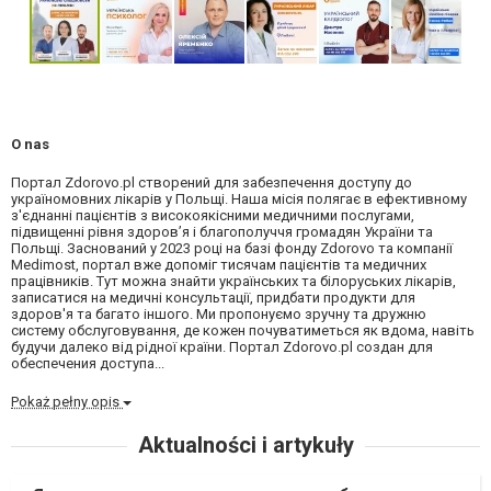
O nas
Портал Zdorovo.pl створений для забезпечення доступу до
україномовних лікарів у Польщі. Наша місія полягає в ефективному
з'єднанні пацієнтів з високоякісними медичними послугами,
підвищенні рівня здоров’я і благополуччя громадян України та
Польщі. Заснований у 2023 році на базі фонду Zdorovo та компанії
Medimost, портал вже допоміг тисячам пацієнтів та медичних
працівників. Тут можна знайти українських та білоруських лікарів,
записатися на медичні консультації, придбати продукти для
здоров'я та багато іншого. Ми пропонуємо зручну та дружню
систему обслуговування, де кожен почуватиметься як вдома, навіть
будучи далеко від рідної країни. Портал Zdorovo.pl создан для
обеспечения доступа...
Pokaż pełny opis
Aktualności i artykuły