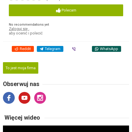
Polecam
No recommendations yet
Zaloguj się
,
aby ocenić i polecić
Reddit
Telegram
Viber
WhatsApp
To jest moja firma
Obserwuj nas
Więcej wideo