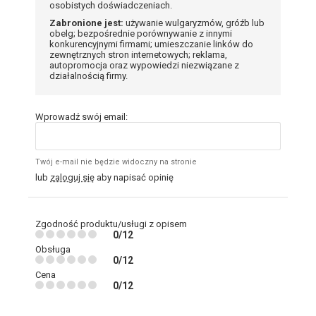
osobistych doświadczeniach.
Zabronione jest:
używanie wulgaryzmów, gróźb lub
obelg; bezpośrednie porównywanie z innymi
konkurencyjnymi firmami; umieszczanie linków do
zewnętrznych stron internetowych; reklama,
autopromocja oraz wypowiedzi niezwiązane z
działalnością firmy.
Wprowadź swój email:
Twój e-mail nie będzie widoczny na stronie
lub
zaloguj się
aby napisać opinię
Zgodność produktu/usługi z opisem
0/12
Obsługa
0/12
Cena
0/12