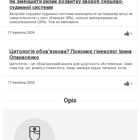
Як зменшити ризик розвитку хвороб серцево-
судинної системи
Хвороби серцево-судинної системи знаходяться на першому місці за
смертельністю у світі (близько 33%), сильно випереджаючи
новоутворення (20%). Тож як зменшити...
17 kwietnia 2024
1
Цитологія обов’язковa? Пояснює гінеколог Ірина
Опанасенко
Цитологія – це обов’язковий аналіз для щорічного обстеження. Саме
тому під час візиту у гінеколога, лікар завжди задає питання, коли...
17 kwietnia 2024
1
Opis