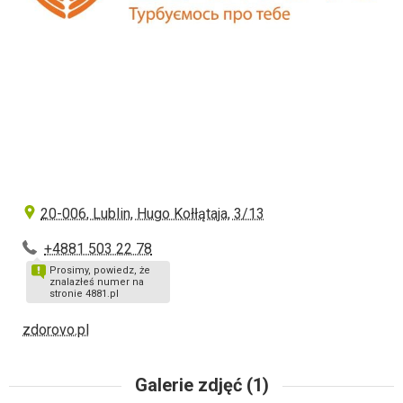
20-006, Lublin, Hugo Kołłątaja, 3/13
+4881 503 22 78
Prosimy, powiedz, że
znalazłeś numer na
stronie 4881.pl
zdorovo.pl
Galerie zdjęć (1)