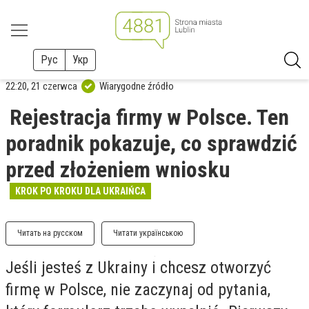
Рус
Укр
22:20, 21 czerwca
Wiarygodne źródło
Rejestracja firmy w Polsce. Ten
poradnik pokazuje, co sprawdzić
przed złożeniem wniosku
KROK PO KROKU DLA UKRAIŃCA
Читать на русском
Читати українською
Jeśli jesteś z Ukrainy i chcesz otworzyć
firmę w Polsce, nie zaczynaj od pytania,