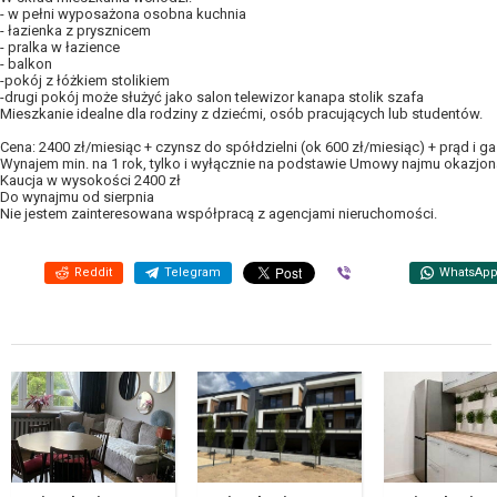
- w pełni wyposażona osobna kuchnia
- łazienka z prysznicem
- pralka w łazience
- balkon
-pokój z łóżkiem stolikiem
-drugi pokój może służyć jako salon telewizor kanapa stolik szafa
Mieszkanie idealne dla rodziny z dziećmi, osób pracujących lub studentów.
Cena: 2400 zł/miesiąc + czynsz do spółdzielni (ok 600 zł/miesiąc) + prąd i g
Wynajem min. na 1 rok, tylko i wyłącznie na podstawie Umowy najmu okazjon
Kaucja w wysokości 2400 zł
Do wynajmu od sierpnia
Nie jestem zainteresowana współpracą z agencjami nieruchomości.
Reddit
Telegram
Viber
WhatsAp