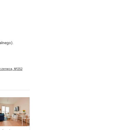
alnego).
 czerwca, №252