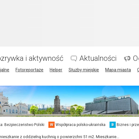
zrywka i aktywność
Aktualności
O
jalne
Fotoreportaże
Helper
Służby miejskie
Mapa miasta
a: Bezpieczeństwo Polski
W
Współpraca polsko-ukraińska
B
Biznes i prz
eszkanie z oddzielną kuchnią o powierzchni 51 m2. Mieszkanie...