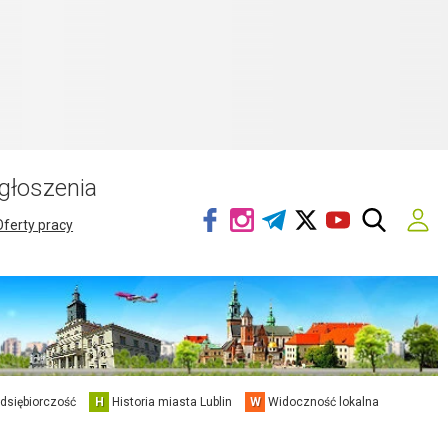
głoszenia
Oferty pracy
edsiębiorczość
H
Historia miasta Lublin
W
Widoczność lokalna