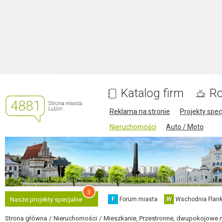
Katalog firm
Ro
Reklama na stronie
Projekty spec
Nieruchomości
Auto / Moto
3
F
Forum miasta
W
Wschodnia Flank
Nasze projekty specjalne
Strona główna
Nieruchomości
Mieszkanie, Przestronne, dwupokojowe mi