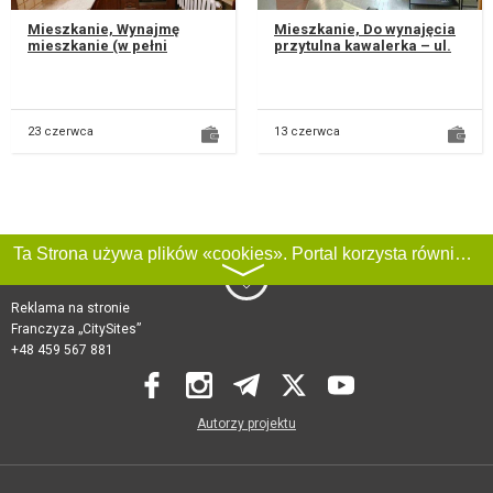
Mieszkanie, Wynajmę
Mieszkanie, Do wynajęcia
mieszkanie (w pełni
przytulna kawalerka – ul.
umeblowane) 49 m2 na
Bajkowa, Lublin Oferuję do
czwartym piętrze, w niskim
wynajęcia komfortow...
bloku przy u...
23 czerwca
13 czerwca
Ta Strona używa plików «cookies». Portal korzysta również z serwisu internetowego do zbierania danych technicznych o odwiedzających w celu uzyskania informacji marketingowych i statystycznych. Warunki przetwarzania danych odwiedzających Stronę, patrz:
〉
Reklama na stronie
Franczyza „CitySites”
+48 459 567 881
Autorzy projektu