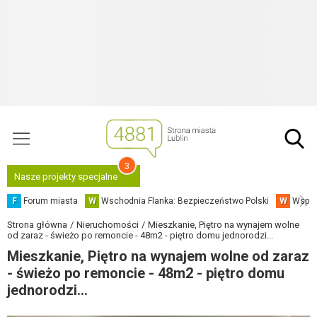
3
Nasze projekty specjalne
F
Forum miasta
W
Wschodnia Flanka: Bezpieczeństwo Polski
W
Współ
Strona główna
Nieruchomości
Mieszkanie, Piętro na wynajem wolne
od zaraz - świeżo po remoncie - 48m2 - piętro domu jednorodzi...
Mieszkanie, Piętro na wynajem wolne od zaraz
- świeżo po remoncie - 48m2 - piętro domu
jednorodzi...