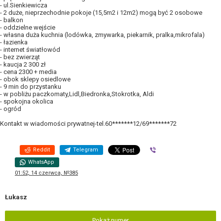
- ul.Sienkiewicza
- 2 duże, nieprzechodnie pokoje (15,5m2 i 12m2) mogą być 2 osobowe
- balkon
- oddzielne wejście
- własna duża kuchnia (lodówka, zmywarka, piekarnik, pralka,mikrofala)
- łazienka
- internet światłowód
- bez zwierząt
- kaucja 2 300 zł
- cena 2300 + media
- obok sklepy osiedlowe
- 9 min do przystanku
- w pobliżu paczkomaty,Lidl,Biedronka,Stokrotka, Aldi
- spokojna okolica
- ogród
Kontakt w wiadomości prywatnej-tel.60*******12/69*******72
Reddit
Telegram
Viber
WhatsApp
01:52, 14 czerwca, №385
Łukasz
Pokaż numer