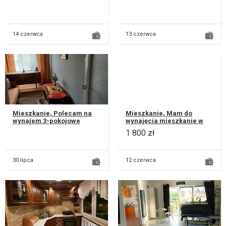
mieszkanie o powierzchni
powierzchni 48,3 m² (dwa
56,67 m2 w bloku z 1996r.
pokoje, jeden przechodni,
znajd...
odd...
14 czerwca
13 czerwca
Mieszkanie, Polecam na
Mieszkanie, Mam do
wynajem 3-pokojowe
wynajęcia mieszkanie w
mieszkanie o powierzchni
Centrum Lublina
1 800 zł
46 m², zlokalizowane przy
ul. Lwo...
30 lipca
12 czerwca