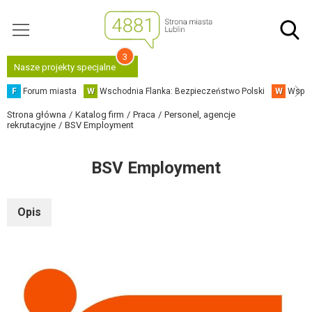
3
Nasze projekty specjalne
F
Forum miasta
W
Wschodnia Flanka: Bezpieczeństwo Polski
W
Współ
Strona główna
Katalog firm
Praca
Personel, agencje
rekrutacyjne
BSV Employment
BSV Employment
Opis