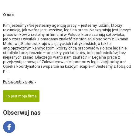
O nas
Kim jesteśmy?Nie jesteśmy agencją pracy – jesteśmy ludźmi, którzy
rozumieją, jak ważna jest uczciwa, legalna praca. Naszą misją jest łączyć
pracowników z rzetelnymi firmami w Polsce, które szanują człowieka,
jego czas i wysiłek. Pomagamy znaleźć zatrudnienie osobom z Ukrainy,
Mołdawii, Białorusi, krajów azjatyckich i afrykańskich, a także
anglojęzycznym kandydatom, którzy chcą pracować w Polsce legalnie,
stabilnie i bezpiecznie – bez ukrytych kosztów, bez pośredników, bez
niejasnych zasad. Dlaczego warto nam zaufać? ✅ Legalna praca z
przejrzystą umową ✅ Zakwaterowanie i pomoc w legalizacji pobytu ✅
Opieka koordynatora i wsparcie na każdym etapie ✅ Jesteśmy z Tobą od
p...
Pokaż pełny opis
To jest moja firma
Obserwuj nas