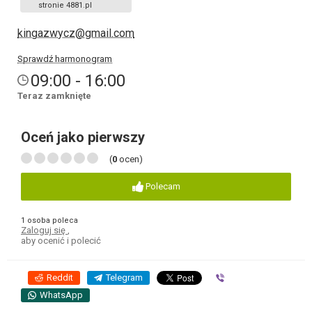
stronie 4881.pl
kingazwycz@gmail.com
Sprawdź harmonogram
09:00 - 16:00
Teraz zamknięte
Oceń jako pierwszy
(
0
ocen)
Polecam
1 osoba poleca
Zaloguj się
,
aby ocenić i polecić
Reddit
Telegram
Viber
WhatsApp