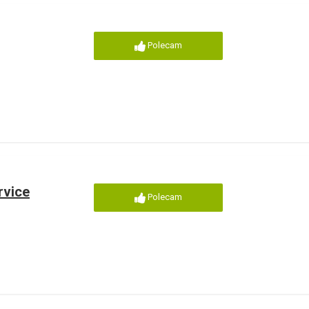
Polecam
rvice
Polecam