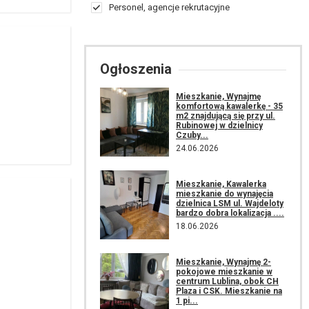
Personel, agencje rekrutacyjne
Ogłoszenia
Mieszkanie, Wynajmę
komfortową kawalerkę - 35
m2 znajdującą się przy ul.
Rubinowej w dzielnicy
Czuby...
24.06.2026
Mieszkanie, Kawalerka
mieszkanie do wynajęcia
dzielnica LSM ul. Wajdeloty
bardzo dobra lokalizacja ....
18.06.2026
Mieszkanie, Wynajmę 2-
pokojowe mieszkanie w
centrum Lublina, obok CH
Plaza i CSK. Mieszkanie na
1 pi...