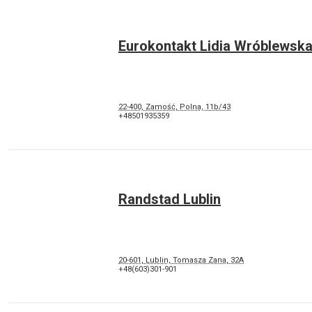
Eurokontakt Lidia Wróblewsk
22-400, Zamość, Polna, 11b/43
+48501935359
Randstad Lublin
20-601, Lublin, Tomasza Zana, 32A
+48(603)301-901