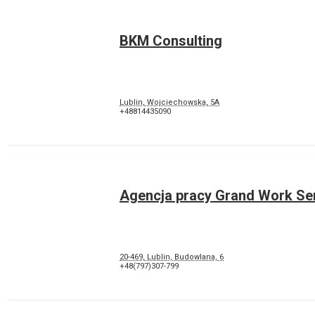
BKM Consulting
Lublin, Wojciechowska, 5A
+48814435090
Agencja pracy Grand Work Se
20-469, Lublin, Budowlana, 6
+48(797)307-799