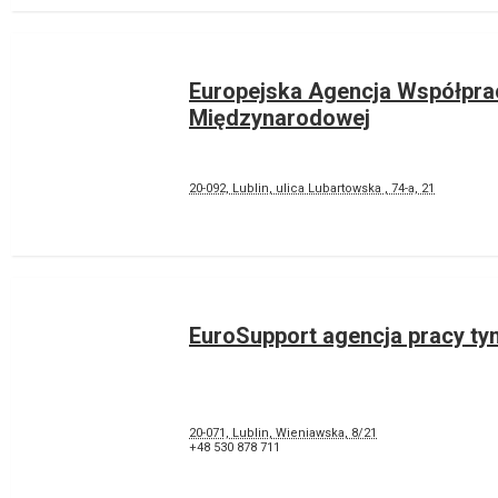
Europejska Agencja Współpra
Międzynarodowej
20-092, Lublin, ulica Lubartowska , 74-а, 21
EuroSupport agencja pracy t
20-071, Lublin, Wieniawska, 8/21
+48 530 878 711