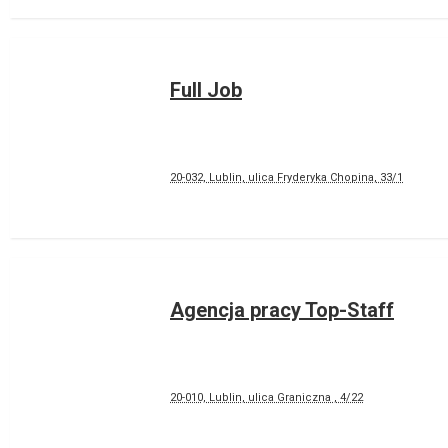
Full Job
20-032, Lublin, ulica Fryderyka Chopina, 33/1
Agencja pracy Top-Staff
20-010, Lublin, ulica Graniczna , 4/22