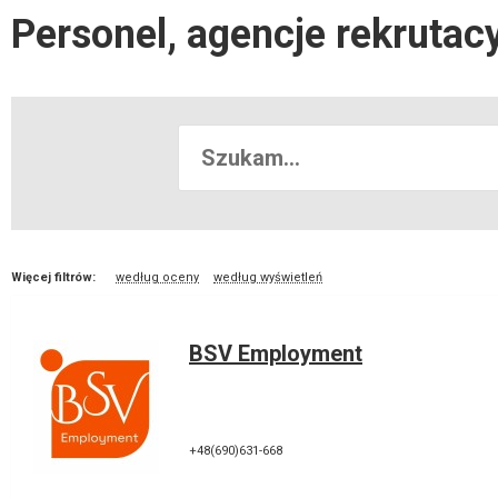
Personel, agencje rekrutac
Więcej filtrów:
według oceny
według wyświetleń
BSV Employment
+48(690)631-668