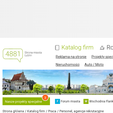
Katalog firm
Ro
Reklama na stronie
Projekty spec
Nieruchomości
Auto / Moto
3
F
Forum miasta
W
Wschodnia Flank
Nasze projekty specjalne
Strona główna
Katalog firm
Praca
Personel, agencje rekrutacyjne