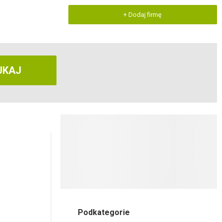
+ Dodaj firmę
UKAJ
Podkategorie