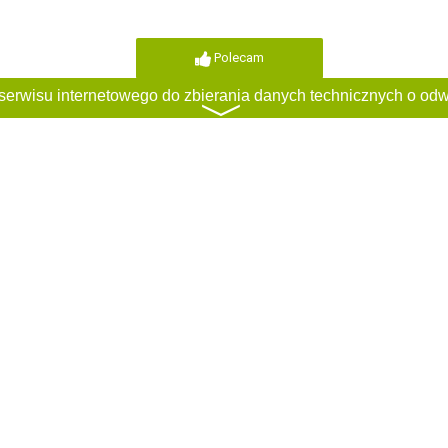
Polecam
〉
Polecam