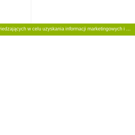
Ta Strona używa plików «cookies». Portal korzysta również z serwisu internetowego do zbierania danych technicznych o odwiedzających w celu uzyskania informacji marketingowych i statystycznych. Warunki przetwarzania danych odwiedzających Stronę, patrz: