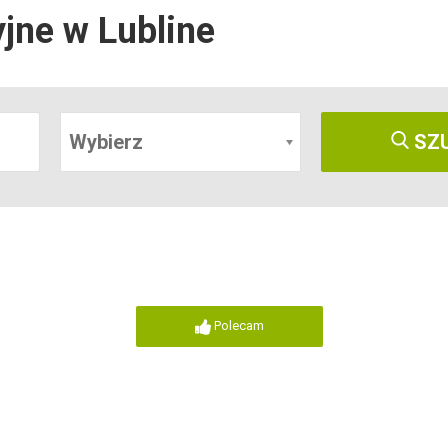
yjne w Lubline
Wybierz
SZ
Polecam