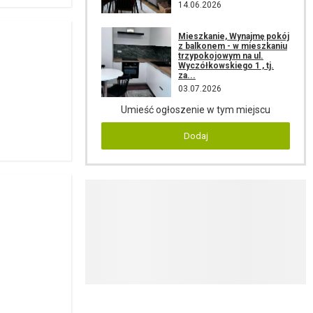
14.06.2026
Mieszkanie, Wynajmę pokój
z balkonem - w mieszkaniu
trzypokojowym na ul.
Wyczółkowskiego 1 , tj.
za...
03.07.2026
Umieść ogłoszenie w tym miejscu
Dodaj