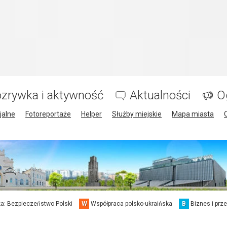
zrywka i aktywność
Aktualności
O
jalne
Fotoreportaże
Helper
Służby miejskie
Mapa miasta
a: Bezpieczeństwo Polski
W
Współpraca polsko-ukraińska
B
Biznes i prz