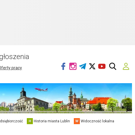
głoszenia
Oferty pracy
edsiębiorczość
H
Historia miasta Lublin
W
Widoczność lokalna