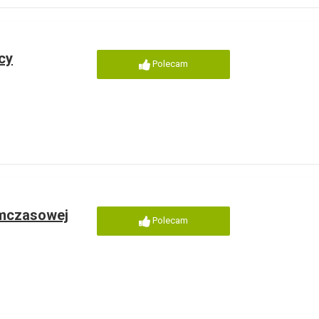
cy
Polecam
ymczasowej
Polecam