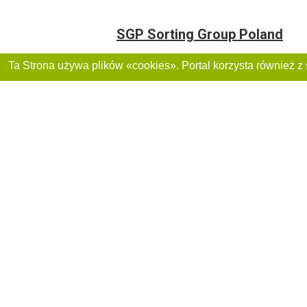
SGP Sorting Group Poland
20-412, Lublin, Władysława Kunickiego, 46
+48(570)607-609
Agencja Pracy Miro AI
Lublin