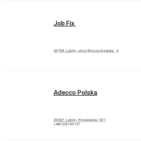
Job Fix
20-704, Lublin, ulica Wojciechowska , 9
Adecco Polska
20-007, Lublin, Peowiaków, 10/1
+48(723)193-137