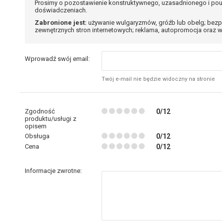
Prosimy o pozostawienie konstruktywnego, uzasadnionego i pou
doświadczeniach.
Zabronione jest:
używanie wulgaryzmów, gróźb lub obelg; bezp
zewnętrznych stron internetowych; reklama, autopromocja oraz w
Wprowadź swój email:
Twój e-mail nie będzie widoczny na stronie
Zgodność
0/12
produktu/usługi z
opisem
Obsługa
0/12
Cena
0/12
Informacje zwrotne: