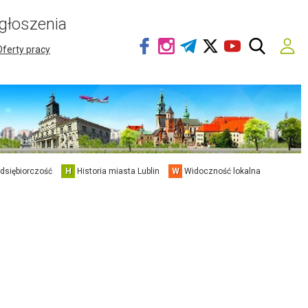
głoszenia
Oferty pracy
edsiębiorczość
H
Historia miasta Lublin
W
Widoczność lokalna