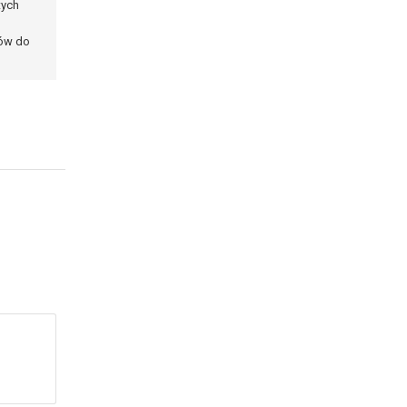
tych
ków do