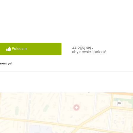
Zaloguj się
,
Polecam
aby ocenić i polecić
ons yet