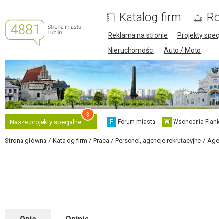
Katalog firm
Ro
Reklama na stronie
Projekty spec
Nieruchomości
Auto / Moto
3
F
Forum miasta
W
Wschodnia Flank
Nasze projekty specjalne
Strona główna
Katalog firm
Praca
Personel, agencje rekrutacyjne
Age
Opis
Opinie