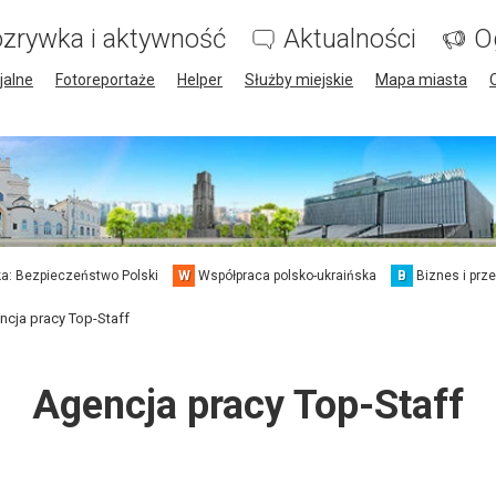
zrywka i aktywność
Aktualności
O
jalne
Fotoreportaże
Helper
Służby miejskie
Mapa miasta
a: Bezpieczeństwo Polski
W
Współpraca polsko-ukraińska
B
Biznes i prz
ncja pracy Top-Staff
Agencja pracy Top-Staff