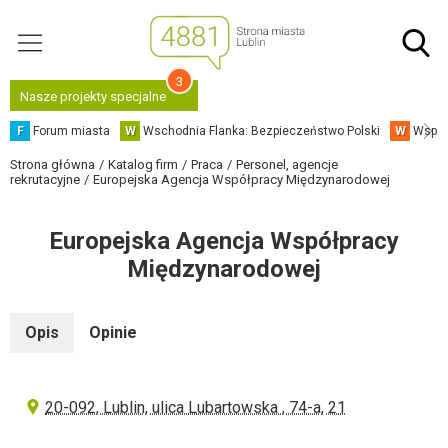
3
Nasze projekty specjalne
F
Forum miasta
W
Wschodnia Flanka: Bezpieczeństwo Polski
W
Współ
Strona główna
Katalog firm
Praca
Personel, agencje
rekrutacyjne
Europejska Agencja Współpracy Międzynarodowej
Europejska Agencja Współpracy
Międzynarodowej
Opis
Opinie
20-092, Lublin, ulica Lubartowska , 74-а, 21