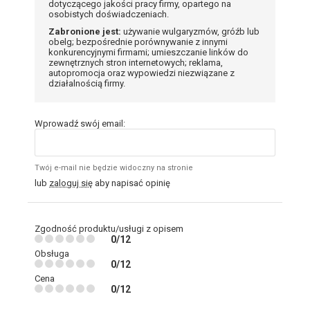
dotyczącego jakości pracy firmy, opartego na
osobistych doświadczeniach.
Zabronione jest:
używanie wulgaryzmów, gróźb lub
obelg; bezpośrednie porównywanie z innymi
konkurencyjnymi firmami; umieszczanie linków do
zewnętrznych stron internetowych; reklama,
autopromocja oraz wypowiedzi niezwiązane z
działalnością firmy.
Wprowadź swój email:
Twój e-mail nie będzie widoczny na stronie
lub
zaloguj się
aby napisać opinię
Zgodność produktu/usługi z opisem
0/12
Obsługa
0/12
Cena
0/12