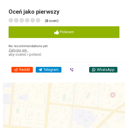
Oceń jako pierwszy
(
0
ocen)
Polecam
No recommendations yet
Zaloguj się
,
aby ocenić i polecić
Reddit
Telegram
Viber
WhatsApp