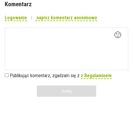
Komentarz
Logowanie
napisz komentarz anonimowo
🙂
Publikując komentarz, zgadzam się z
z Regulaminem
Dodaj