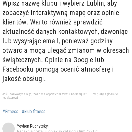
Wpisz nazwę klubu i wybierz Lublin, aby
zobaczyć interaktywną mapę oraz opinie
klientów. Warto również sprawdzić
aktualność danych kontaktowych, dzwoniąc
lub wysyłając email, ponieważ godziny
otwarcia mogą ulegać zmianom w okresach
świątecznych. Opinie na Google lub
Facebooku pomogą ocenić atmosferę i
jakość obsługi.
Jeśli zauważysz błąd, zaznacz odpowiedni tekst i naciśnij Ctrl + Enter, aby zgłosić to
redaktorowi
#Fitness
#klub fitness
Yevhen Rudnytskyi
Redakcja portalu i opiekun katalogu firm 4881.pl