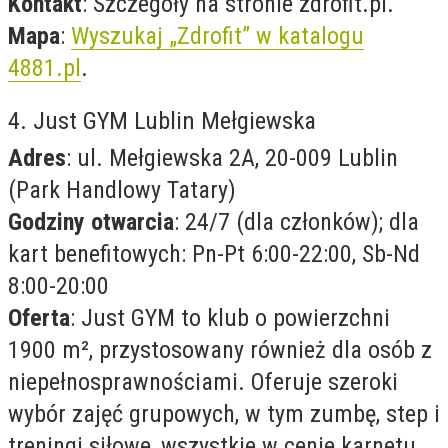
Kontakt
: Szczegóły na stronie zdrofit.pl.
Mapa
:
Wyszukaj „Zdrofit” w katalogu
4881.pl
.
4. Just GYM Lublin Mełgiewska
Adres
: ul. Mełgiewska 2A, 20-009 Lublin
(Park Handlowy Tatary)
Godziny otwarcia
: 24/7 (dla członków); dla
kart benefitowych: Pn-Pt 6:00-22:00, Sb-Nd
8:00-20:00
Oferta
: Just GYM to klub o powierzchni
1900 m², przystosowany również dla osób z
niepełnosprawnościami. Oferuje szeroki
wybór zajęć grupowych, w tym zumbę, step i
treningi siłowe, wszystkie w cenie karnetu.