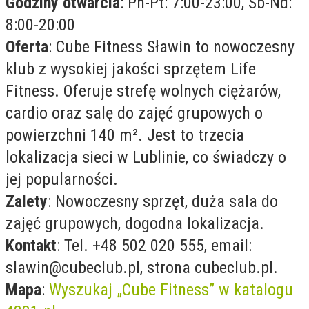
Godziny otwarcia
: Pn-Pt: 7:00-23:00, Sb-Nd:
8:00-20:00
Oferta
: Cube Fitness Sławin to nowoczesny
klub z wysokiej jakości sprzętem Life
Fitness. Oferuje strefę wolnych ciężarów,
cardio oraz salę do zajęć grupowych o
powierzchni 140 m². Jest to trzecia
lokalizacja sieci w Lublinie, co świadczy o
jej popularności.
Zalety
: Nowoczesny sprzęt, duża sala do
zajęć grupowych, dogodna lokalizacja.
Kontakt
: Tel. +48 502 020 555, email:
slawin@cubeclub.pl
, strona cubeclub.pl.
Mapa
:
Wyszukaj „Cube Fitness” w katalogu