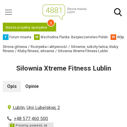
3
Nasze projekty specjalne
F
Forum miasta
W
Wschodnia Flanka: Bezpieczeństwo Polski
W
Współ
Strona główna
Rozrywka i aktywność
Siłownie, szkoły tańca, kluby
fitness
Kluby fitness, siłownie
Siłownia Xtreme Fitness Lublin
Siłownia Xtreme Fitness Lublin
Opis
Opinie
Lublin, Unii Lubelskiej, 2
+48 577 460 500
Prosimy, powiedz, że