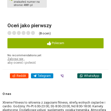
znalazłeś numer na
stronie 4881.pl
Oceń jako pierwszy
(
0
ocen)
Polecam
No recommendations yet
Zaloguj się
,
aby ocenić i polecić
Reddit
Telegram
Viber
WhatsApp
O nas
Xtreme Fitness to siłownia z zajęciami fitness, strefą wolnych ciężarów i
cardio. Godziny: Pn-Pt 6:00-23:00, Sb 8:00-20:00, Nd 8:00-18:00. Karnety
elastyczne. Dodatkowe usługi: suplementy, opieka trenerska. Atmosfera