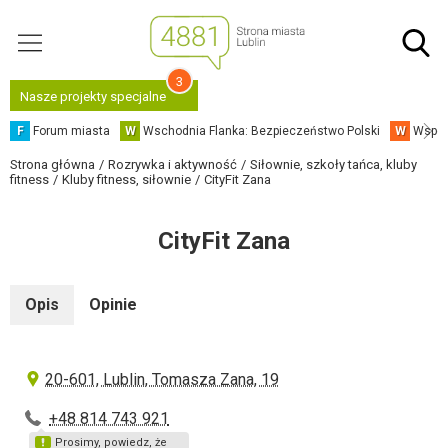
3
Nasze projekty specjalne
F
Forum miasta
W
Wschodnia Flanka: Bezpieczeństwo Polski
W
Współ
Strona główna
Rozrywka i aktywność
Siłownie, szkoły tańca, kluby
fitness
Kluby fitness, siłownie
CityFit Zana
CityFit Zana
Opis
Opinie
20-601, Lublin, Tomasza Zana, 19
+48 814 743 921
Prosimy, powiedz, że