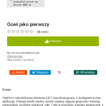
znalazłeś numer na
stronie 4881.pl
Oceń jako pierwszy
(
0
ocen)
Polecam
No recommendations yet
Zaloguj się
,
aby ocenić i polecić
Reddit
Telegram
Viber
WhatsApp
O nas
CityFit to całodobowa siłownia 24/7, bezobsługowa, z dostępem przez
aplikację. Oferuje strefy cardio, wolne ciężary, zajęcia grupowe i treningi
personalne. Godziny otwarcia: 24h, 7 dni w tygodniu. Karnety elastyczne, z