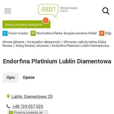
3
Nasze projekty specjalne
F
Forum miasta
W
Wschodnia Flanka: Bezpieczeństwo Polski
W
Współ
Strona główna
Rozrywka i aktywność
Siłownie, szkoły tańca, kluby
fitness
Kluby fitness, siłownie
Endorfina Platinium Lublin Diamentowa
Endorfina Platinium Lublin Diamentowa
Opis
Opinie
Lublin, Diamentowa, 29
+48 729 057 029
Prosimy, powiedz, że