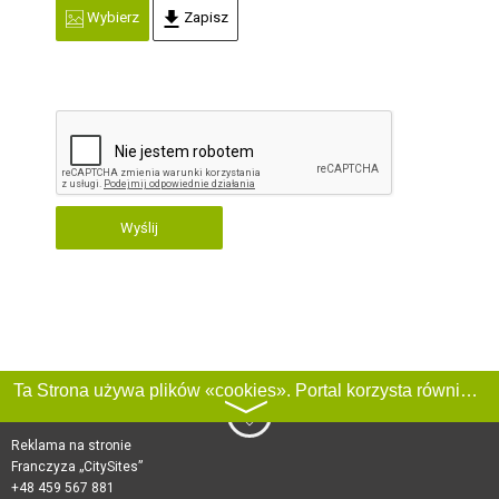
Wybierz
Zapisz
Wyślij
Ta Strona używa plików «cookies». Portal korzysta również z serwisu internetowego do zbierania danych technicznych o odwiedzających w celu uzyskania informacji marketingowych i statystycznych. Warunki przetwarzania danych odwiedzających Stronę, patrz:
〉
Reklama na stronie
Franczyza „CitySites”
+48 459 567 881