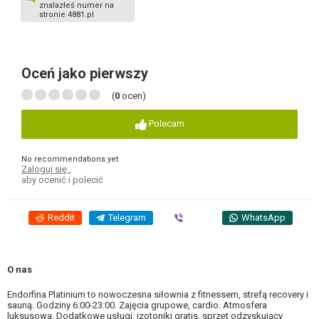
znalazłeś numer na
stronie 4881.pl
Oceń jako pierwszy
(
0
ocen)
Polecam
No recommendations yet
Zaloguj się
,
aby ocenić i polecić
Reddit
Telegram
Viber
WhatsApp
O nas
Endorfina Platinium to nowoczesna siłownia z fitnessem, strefą recovery i
sauną. Godziny 6:00-23:00. Zajęcia grupowe, cardio. Atmosfera
luksusowa. Dodatkowe usługi: izotoniki gratis, sprzęt odzyskujący