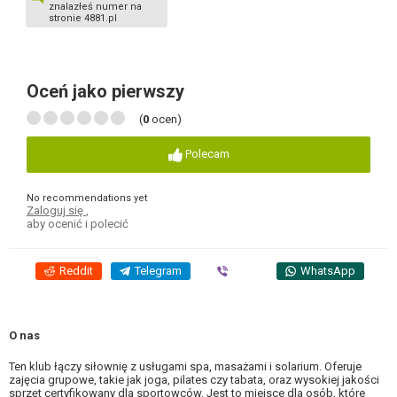
znalazłeś numer na
stronie 4881.pl
Oceń jako pierwszy
(
0
ocen)
Polecam
No recommendations yet
Zaloguj się
,
aby ocenić i polecić
Reddit
Telegram
Viber
WhatsApp
O nas
Ten klub łączy siłownię z usługami spa, masażami i solarium. Oferuje
zajęcia grupowe, takie jak joga, pilates czy tabata, oraz wysokiej jakości
sprzęt certyfikowany dla sportowców. Jest to miejsce dla osób, które