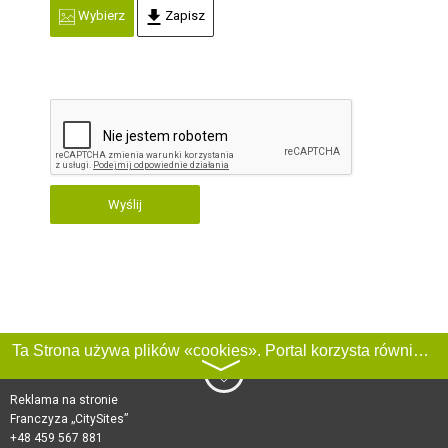
Wybierz
Zapisz
Wyślij
Ta Strona używa plików «cookies». Portal korzysta również z serwisu internetowego do zbierania danych technicznych o odwiedzających w celu uzyskania informacji marketingowych i statystycznych. Warunki przetwarzania danych odwiedzających Stronę, patrz:
〉
Reklama na stronie
Franczyza „CitySites”
+48 459 567 881