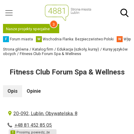
3
Nasze projekty specjalne
F
Forum miasta
W
Wschodnia Flanka: Bezpieczeństwo Polski
W
Współ
Strona główna
Katalog firm
Edukacja (szkoły, kursy)
Kursy języków
obcych
Fitness Club Forum Spa & Wellness
Fitness Club Forum Spa & Wellness
Opis
Opinie
20-092, Lublin, Obywatelska, 8
+48 81 452 85 05
Prosimy, powiedz, że