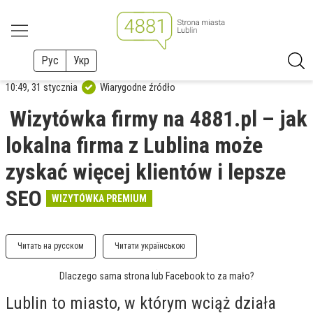
Рус
Укр
10:49, 31 stycznia
Wiarygodne źródło
Wizytówka firmy na 4881.pl – jak
lokalna firma z Lublina może
zyskać więcej klientów i lepsze
SEO
WIZYTÓWKA PREMIUM
Читать на русском
Читати українською
Dlaczego sama strona lub Facebook to za mało?
Lublin to miasto, w którym wciąż działa