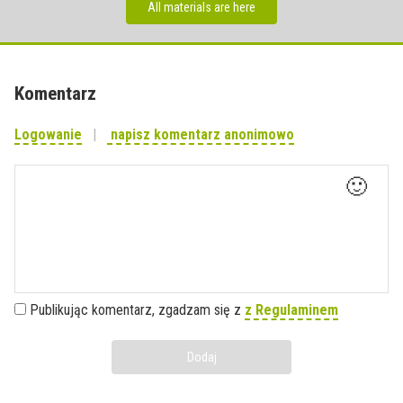
All materials are here
Komentarz
Logowanie
napisz komentarz anonimowo
🙂
Publikując komentarz, zgadzam się z
z Regulaminem
Dodaj