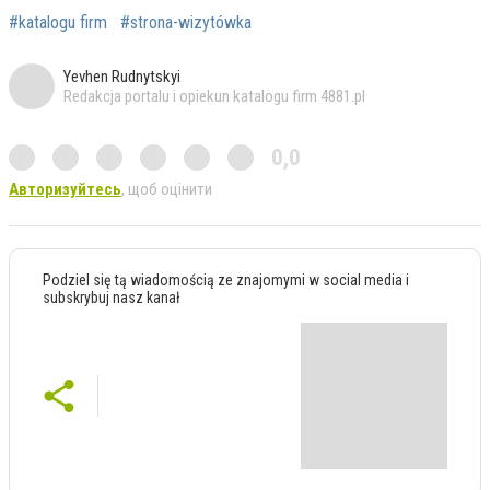
#katalogu firm
#strona-wizytówka
Yevhen Rudnytskyi
Redakcja portalu i opiekun katalogu firm 4881.pl
0,0
Авторизуйтесь
, щоб оцінити
Podziel się tą wiadomością ze znajomymi w social media i
subskrybuj nasz kanał