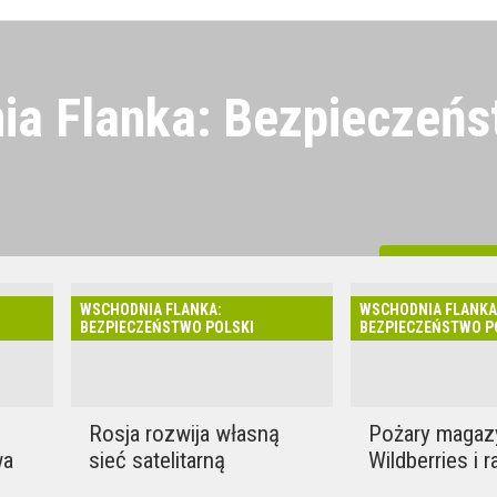
ia Flanka: Bezpieczeńs
jest bliżej Polski, niż może
aśniamy, jak sytuacja na
All material
a Rosji, NATO, granica,
WSCHODNIA FLANKA:
WSCHODNIA FLANKA
i obrona cywilna wpływają na
BEZPIECZEŃSTWO POLSKI
BEZPIECZEŃSTWO P
olski i Lubelszczyzny.
Rosja rozwija własną
Pożary maga
wa
sieć satelitarną
Wildberries i ra