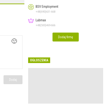
BSV Employment
+48(690)631-668
Lubmax
+48(500)469-666
Dodaj firmę
🙂
OGŁOSZENIA
Dodaj