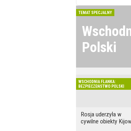
TEMAT SPECJALNY
Wschodn
Polski
Wojna w Ukrainie 
się wydawać. Wyj
froncie, działani
WSCHODNIA FLANKA:
cyberzagrożenia 
BEZPIECZEŃSTWO POLSKI
bezpieczeństwo P
Rosja uderzyła w
cywilne obiekty Kijo