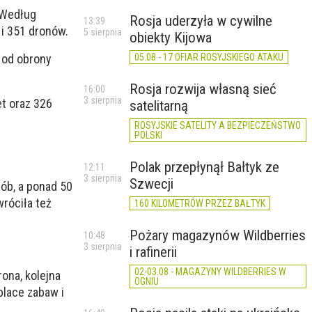
 Według
Rosja uderzyła w cywilne
13:39
 i 351 dronów.
5 sierpnia
obiekty Kijowa
05.08 - 17 OFIAR ROSYJSKIEGO ATAKU
ś od obrony
.
Rosja rozwija własną sieć
16:00
3 sierpnia
et oraz 326
satelitarną
ROSYJSKIE SATELITY A BEZPIECZEŃSTWO
POLSKI
Polak przepłynął Bałtyk ze
12:11
3 sierpnia
Szwecji
sób, a ponad 50
róciła też
160 KILOMETRÓW PRZEZ BAŁTYK
Pożary magazynów Wildberries
10:48
3 sierpnia
i rafinerii
02-03.08 - MAGAZYNY WILDBERRIES W
rona, kolejna
OGNIU
place zabaw i