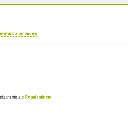
mentarz anonimowo
gadzam się z
z Regulaminem