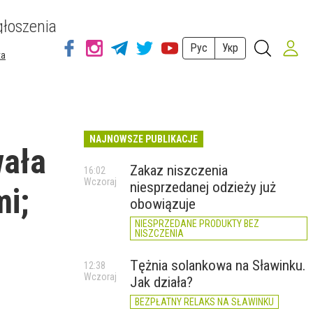
łoszenia
Рус
Укр
ta
NAJNOWSZE PUBLIKACJE
wała
Zakaz niszczenia
16:02
Wczoraj
niesprzedanej odzieży już
mi;
obowiązuje
NIESPRZEDANE PRODUKTY BEZ
NISZCZENIA
Tężnia solankowa na Sławinku.
12:38
Wczoraj
Jak działa?
BEZPŁATNY RELAKS NA SŁAWINKU