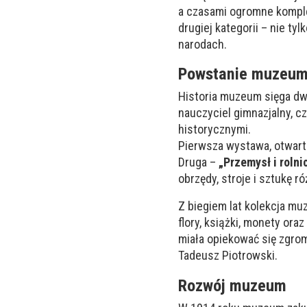
a czasami ogromne kompl
drugiej kategorii – nie tyl
narodach.
Powstanie muzeu
Historia muzeum sięga dw
nauczyciel gimnazjalny, c
historycznymi.
Pierwsza wystawa, otwart
Druga –
„Przemysł i rolni
obrzędy, stroje i sztukę 
Z biegiem lat kolekcja mu
flory, książki, monety ora
miała opiekować się zgr
Tadeusz Piotrowski.
Rozwój muzeum