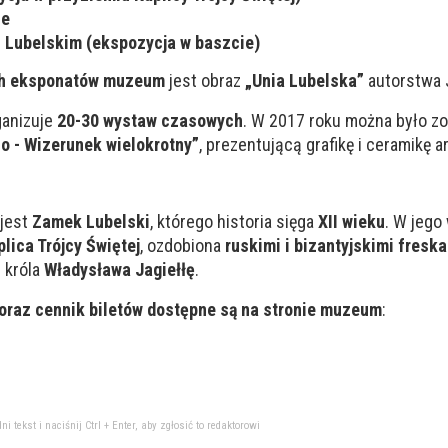
ne
 Lubelskim (ekspozycja w baszcie)
ch eksponatów muzeum
jest obraz
„Unia Lubelska”
autorstwa J
anizuje
20-30 wystaw czasowych
. W 2017 roku można było z
o - Wizerunek wielokrotny”
, prezentującą grafikę i ceramikę ar
jest
Zamek Lubelski
, którego historia sięga
XII wieku
. W jego
plica Trójcy Świętej
, ozdobiona
ruskimi i bizantyjskimi fresk
 króla
Władysława Jagiełłę
.
oraz cennik biletów dostępne są na stronie muzeum
:
tekst i naciśnij Ctrl + Enter, aby zgłosić to redaktorowi