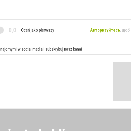
0,0
Oceń jako pierwszy
Авторизуйтесь
, щоб
znajomymi w social media i subskrybuj nasz kanał