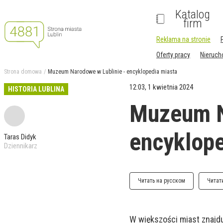
Katalog
firm
Reklama na stronie
Oferty pracy
Nieruc
Strona domowa
Muzeum Narodowe w Lublinie - encyklopedia miasta
12:03, 1 kwietnia 2024
HISTORIA LUBLINA
Muzeum N
encyklope
Taras Didyk
Dziennikarz
Читать на русском
Читат
W większości miast znajdu