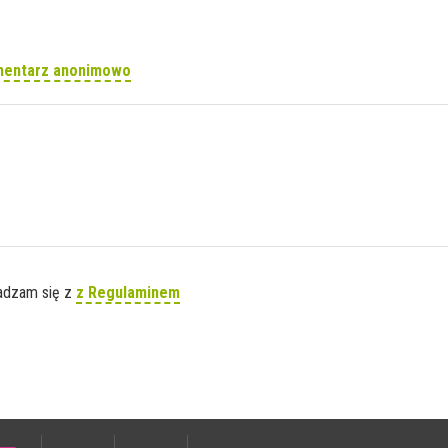
mentarz anonimowo
gadzam się z
z Regulaminem