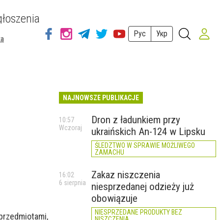
łoszenia
Рус
Укр
ta
NAJNOWSZE PUBLIKACJE
Dron z ładunkiem przy
10:57
Wczoraj
ukraińskich An-124 w Lipsku
ŚLEDZTWO W SPRAWIE MOŻLIWEGO
ZAMACHU
Zakaz niszczenia
16:02
6 sierpnia
niesprzedanej odzieży już
obowiązuje
NIESPRZEDANE PRODUKTY BEZ
 przedmiotami,
NISZCZENIA