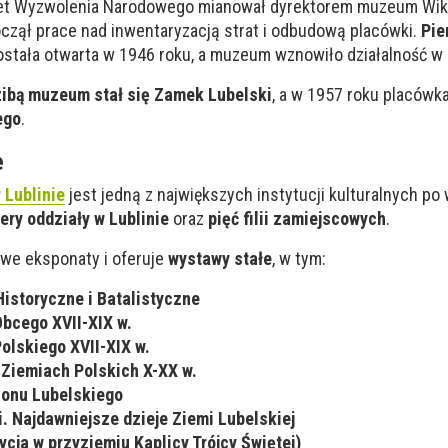
tet Wyzwolenia Narodowego mianował dyrektorem muzeum Wik
czął prace nad inwentaryzacją strat i odbudową placówki.
Pie
stała otwarta w 1946 roku, a muzeum wznowiło działalność w 
zibą muzeum stał się Zamek Lubelski
, a w 1957 roku placówk
ego
.
e
Lublinie
jest jedną z największych instytucji kulturalnych po
ery oddziały w Lublinie
oraz
pięć filii zamiejscowych
.
we eksponaty i oferuje
wystawy stałe
, w tym:
istoryczne i Batalistyczne
bcego XVII-XIX w.
olskiego XVII-XIX w.
 Ziemiach Polskich X-XX w.
onu Lubelskiego
. Najdawniejsze dzieje Ziemi Lubelskiej
cja w przyziemiu Kaplicy Trójcy Świętej)