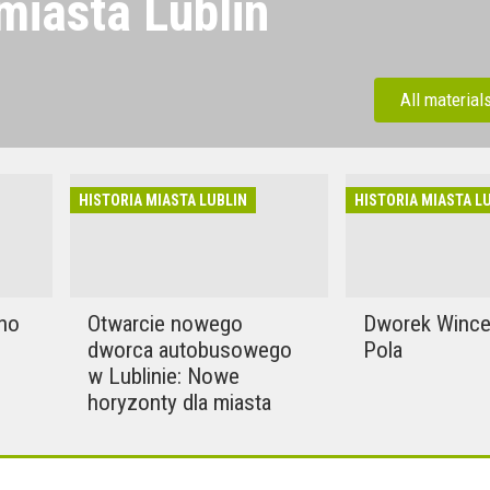
 miasta Lublin
tą historię Lublina - jednego
iast Polski, które od wieków
All material
t pogranicza kulturowego i
różnych cywilizacji. W tym
z artykuły opisujące ważne
HISTORIA MIASTA LUBLIN
HISTORIA MIASTA L
enia, które ukształtowały to
na mapie Polski.
no
Otwarcie nowego
Dworek Wince
dworca autobusowego
Pola
w Lublinie: Nowe
horyzonty dla miasta