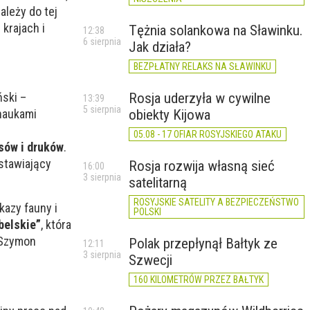
ależy do tej
 krajach i
Tężnia solankowa na Sławinku.
12:38
6 sierpnia
Jak działa?
BEZPŁATNY RELAKS NA SŁAWINKU
Rosja uderzyła w cywilne
ski –
13:39
5 sierpnia
obiekty Kijowa
 naukami
05.08 - 17 OFIAR ROSYJSKIEGO ATAKU
sów i druków
.
dstawiający
Rosja rozwija własną sieć
16:00
3 sierpnia
satelitarną
ROSYJSKIE SATELITY A BEZPIECZEŃSTWO
kazy fauny i
POLSKI
elskie”
, która
 Szymon
Polak przepłynął Bałtyk ze
12:11
3 sierpnia
Szwecji
160 KILOMETRÓW PRZEZ BAŁTYK