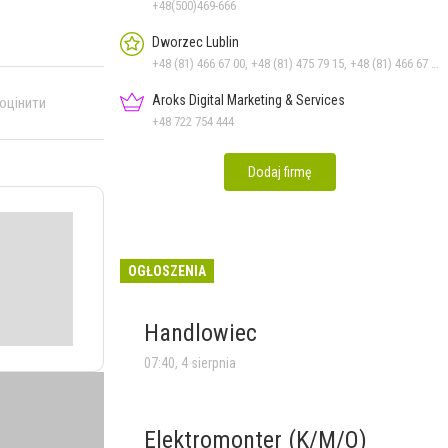
+48(500)469-666
Dworzec Lublin
+48 (81) 466 67 00, +48 (81) 475 79 15, +48 (81) 466 67 10, +48 (81) 466 67 11, +48 (81) 466 67 15
Aroks Digital Marketing & Services
 оцінити
+48 722 754 444
Dodaj firmę
OGŁOSZENIA
Handlowiec
07:40, 4 sierpnia
Elektromonter (K/M/O)