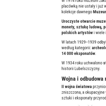
W 1914 roku muzeum zakup
placówką nie ustały i już
kolekcje dawnego
Muzeum
Uroczyste otwarcie muze
monety, sztukę ludową, 
polskich artystów
i wiele
W latach 1929–1939 odbył
według kategorii:
archeolo
14 000 eksponatów
.
W 1934 roku uchwalono
s
historii Lubelszczyzny.
Wojna i odbudowa
II wojna światowa
przynio
zniszczona, a okupacyjne
sztuki i eksponaty przyro