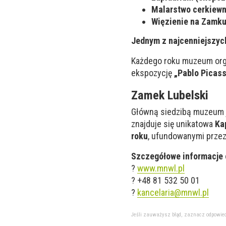
Malarstwo cerkiew
Więzienie na Zamku
Jednym z najcenniejszy
Każdego roku muzeum org
ekspozycję
„Pablo Picass
Zamek Lubelski
Główną siedzibą muzeum 
znajduje się unikatowa
Ka
roku
, ufundowanymi przez
Szczegółowe informacje 
?
www.mnwl.pl
? +48 81 532 50 01
?
kancelaria@mnwl.pl
Jeśli zauważysz błąd, zaznacz odpowiedni 