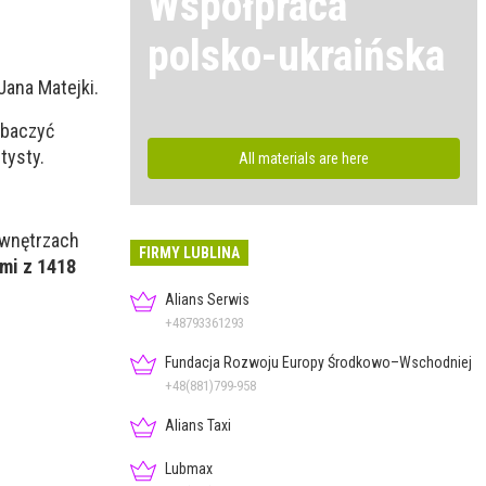
Współpraca
polsko-ukraińska
ana Matejki.
obaczyć
tysty.
All materials are here
 wnętrzach
FIRMY LUBLINA
ami z 1418
Alians Serwis
+48793361293
Fundacja Rozwoju Europy Środkowo–Wschodniej
+48(881)799-958
Alians Taxi
Lubmax