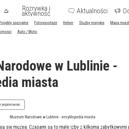
Rozrywka i
Aktualności
Og
aktywność
Projekty specjalne
Fotoreportaże
Helper
Służby miejskie
Mapa mias
homości
Auto / Moto
arodowe w Lublinie -
dia miasta
и українською
Muzeum Narodowe w Lublinie - encyklopedia miasta
ją się muzea. Czasami są to małe izby z kilkoma zabytkowymi