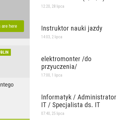
12:20, 28 lipca
s are here
Instruktor nauki jazdy
14:03, 2 lipca
UBLIN
elektromonter /do
przyuczenia/
17:00, 1 lipca
ntego
Informatyk / Administrator
IT / Specjalista ds. IT
07:40, 25 lipca