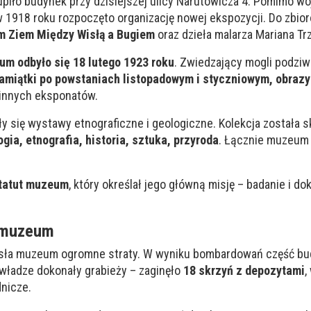
iło budynek przy dzisiejszej ulicy Narutowicza 4. Pomimo wo
 w 1918 roku rozpoczęto organizację nowej ekspozycji. Do zbio
 Ziem Między Wisłą a Bugiem
oraz dzieła malarza Mariana Tr
um odbyło się 18 lutego 1923 roku
. Zwiedzający mogli podzi
pamiątki po powstaniach listopadowym i styczniowym, obraz
 innych eksponatów.
y się wystawy etnograficzne i geologiczne. Kolekcja została 
gia, etnografia, historia, sztuka, przyroda
. Łącznie muzeum
tatut muzeum
, który określał jego główną misję – badanie i 
 muzeum
sła muzeum ogromne straty. W wyniku bombardowań część bu
 władze dokonały grabieży – zaginęło
18 skrzyń z depozytami
,
dnicze.