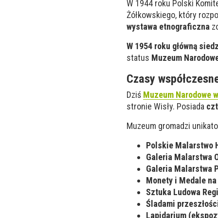
W 1944 roku Polski Komi
Żółkowskiego, który rozpo
wystawa etnograficzna
zo
W 1954 roku główną sied
status
Muzeum Narodow
Czasy współczesn
Dziś
Muzeum Narodowe w 
stronie Wisły. Posiada
czt
Muzeum gromadzi unikato
Polskie Malarstwo H
Galeria Malarstwa O
Galeria Malarstwa P
Monety i Medale na
Sztuka Ludowa Regi
Śladami przeszłości
Lapidarium (ekspozy