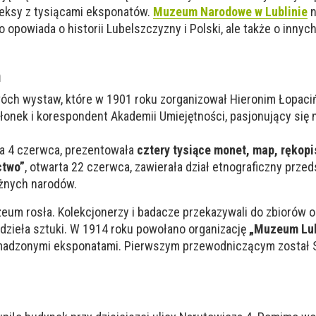
eksy z tysiącami eksponatów.
Muzeum Narodowe w Lublinie
n
ko opowiada o historii Lubelszczyzny i Polski, ale także o innych
m
óch wystaw, które w 1901 roku zorganizował Hieronim Łopaciń
złonek i korespondent Akademii Umiejętności, pasjonujący się
a 4 czerwca, prezentowała
cztery tysiące monet, map, rękopi
ctwo”
, otwarta 22 czerwca, zawierała dział etnograficzny prze
różnych narodów.
zeum rosła. Kolekcjonerzy i badacze przekazywali do zbiorów o
z dzieła sztuki. W 1914 roku powołano organizację
„Muzeum Lub
omadzonymi eksponatami. Pierwszym przewodniczącym został