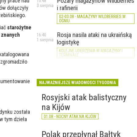
Pożary magazynów Wildberries
jny prace nad
10:48
3 sierpnia
i rafinerii
rów dołączyły
zebińskiego.
02-03.08 - MAGAZYNY WILDBERRIES W
OGNIU
wiać
starożytne
Rosja nasila ataki na ukraińską
y znanych
16:40
1 sierpnia
logistykę
KOLEJNE UDERZENIA W MAGAZYNY I
skatalogowana
TERMINALE
 zgromadziło
dokumentowanie
NAJWAŻNIEJSZE WIADOMOŚCI TYGODNIA
Rosyjski atak balistyczny
na Kijów
dynku została
01.08 - NOCNY ATAK NA KIJÓW
 w tym dzieła
Polak przepłynął Bałtyk