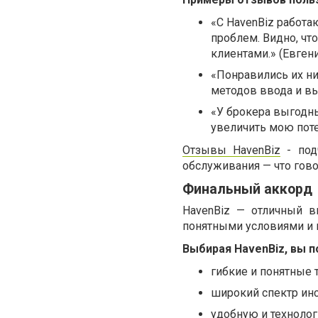
«С HavenBiz работа
проблем. Видно, чт
клиентами.» (Евгени
«Понравились их ни
методов ввода и вы
«У брокера выгодн
увеличить мою поте
Отзывы HavenBiz
- под
обслуживания — что гов
Финальный аккорд
HavenBiz — отличный в
понятными условиями и 
Выбирая HavenBiz, вы п
гибкие и понятные 
широкий спектр инс
удобную и техноло