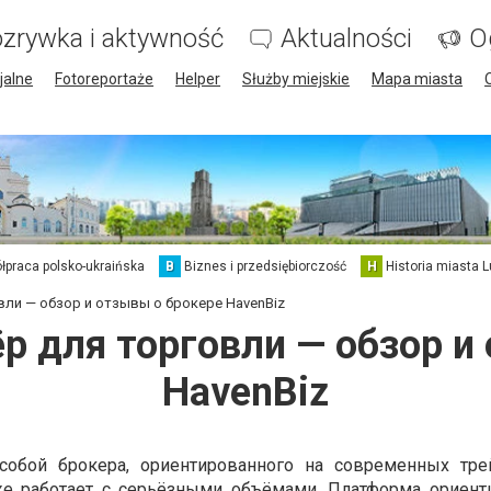
zrywka i aktywność
Aktualności
O
jalne
Fotoreportaże
Helper
Służby miejskie
Mapa miasta
łpraca polsko-ukraińska
B
Biznes i przedsiębiorczość
H
Historia miasta L
ли — обзор и отзывы о брокере HavenBiz
 для торговли — обзор и
HavenBiz
 собой брокера, ориентированного на современных тре
уже работает с серьёзными объёмами. Платформа ориент