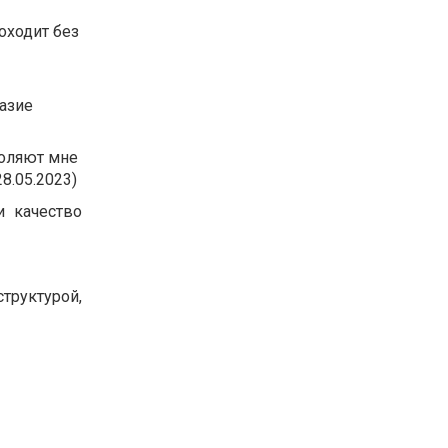
оходит без
азие
воляют мне
8.05.2023)
и качество
труктурой,