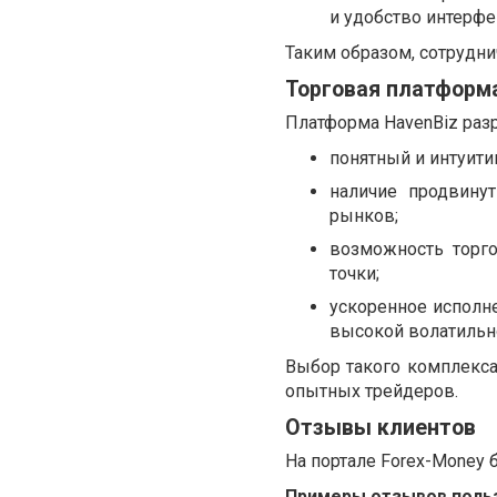
и удобство интерфе
Таким образом, сотрудни
Торговая платформа
Платформа HavenBiz раз
понятный и интуити
наличие продвинут
рынков;
возможность торго
точки;
ускоренное исполн
высокой волатильн
Выбор такого комплекса
опытных трейдеров.
Отзывы клиентов
На портале Forex-Money б
Примеры отзывов поль