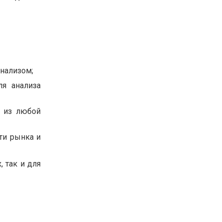
анализом;
ля анализа
ь из любой
ти рынка и
 так и для