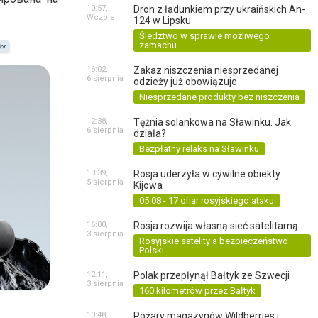
10:57,
Dron z ładunkiem przy ukraińskich An-
Wczoraj
124 w Lipsku
Śledztwo w sprawie możliwego
zamachu
16:02,
Zakaz niszczenia niesprzedanej
6 sierpnia
odzieży już obowiązuje
Niesprzedane produkty bez niszczenia
12:38,
Tężnia solankowa na Sławinku. Jak
6 sierpnia
działa?
Bezpłatny relaks na Sławinku
13:39,
Rosja uderzyła w cywilne obiekty
5 sierpnia
Kijowa
05.08 - 17 ofiar rosyjskiego ataku
16:00,
Rosja rozwija własną sieć satelitarną
3 sierpnia
Rosyjskie satelity a bezpieczeństwo
Polski
12:11,
Polak przepłynął Bałtyk ze Szwecji
3 sierpnia
160 kilometrów przez Bałtyk
10:48,
Pożary magazynów Wildberries i