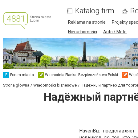
Katalog firm
Ro
Reklama na stronie
Projekty spec
Nieruchomości
Auto / Moto
F
Forum miasta
W
Wschodnia Flanka: Bezpieczeństwo Polski
W
Wspó
Strona główna
Wiadomości biznesowe
Надёжный партнёр для торгов
Надёжный партнёр
HavenBiz представляет
новичков до тех, кто 