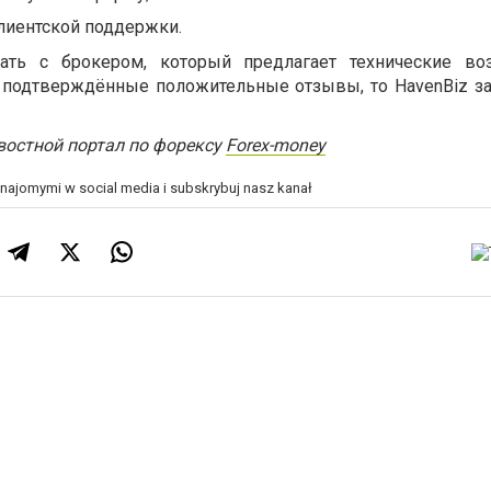
лиентской поддержки.
ать с брокером, который предлагает технические воз
и подтверждённые положительные отзывы, то HavenBiz з
востной портал по форексу
Forex-money
znajomymi w social media i subskrybuj nasz kanał