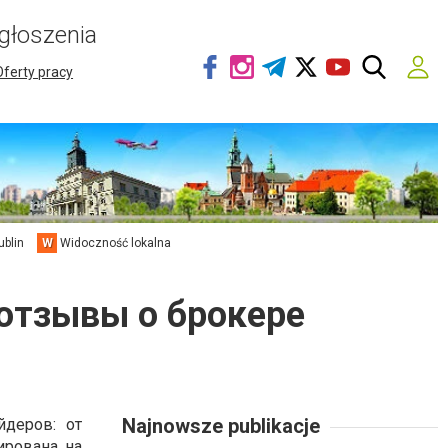
głoszenia
Oferty pracy
ublin
W
Widoczność lokalna
 отзывы о брокере
Najnowsze publikacje
йдеров: от
ирована на