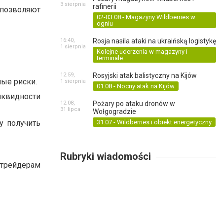
3 sierpnia
rafinerii
 позволяют
02-03.08 - Magazyny Wildberries w
ogniu
16:40,
Rosja nasila ataki na ukraińską logistykę
1 sierpnia
Kolejne uderzenia w magazyny i
terminale
12:59,
Rosyjski atak balistyczny na Kijów
ные риски.
1 sierpnia
01.08 - Nocny atak na Kijów
иквидности
12:08,
Pożary po ataku dronów w
31 lipca
Wołgogradzie
у получить
31.07 - Wildberries i obiekt energetyczny
Rubryki wiadomości
 трейдерам