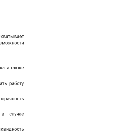
охватывает
озможности
ка, а также
ать работу
озрачность
 в случае
иквидность