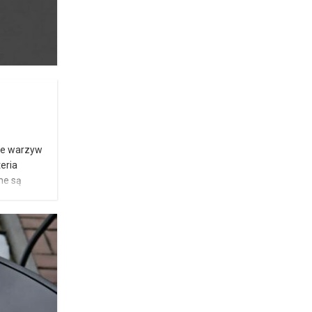
nie warzyw
eria
ne są