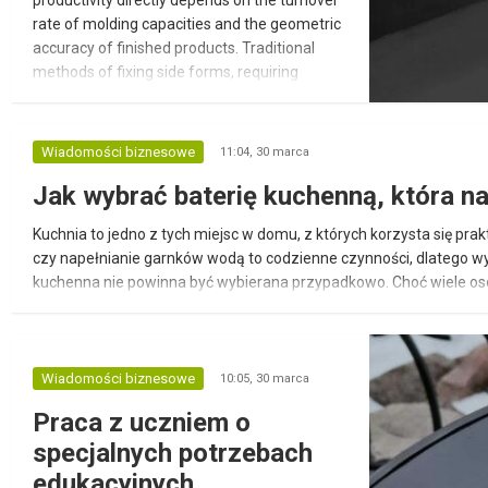
rate of molding capacities and the geometric
accuracy of finished products. Traditional
methods of fixing side forms, requiring
welding or mechanical fastening to pallets,
become the main "bottleneck" slowing down
production cycles. High-tech magnetic
Wiadomości biznesowe
11:04,
30 marca
formwork systems from TDM Engineering Oy
Jak wybrać baterię kuchenną, która n
offer a fundamentally different approach t...
Kuchnia to jedno z tych miejsc w domu, z których korzysta się pr
czy napełnianie garnków wodą to codzienne czynności, dlatego 
kuchenna nie powinna być wybierana przypadkowo. Choć wiele os
trwałość, ergonomia oraz łatwość obsługi. Dobrze dopa...
Wiadomości biznesowe
10:05,
30 marca
Praca z uczniem o
specjalnych potrzebach
edukacyjnych