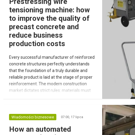
Prestressing wire
tensioning machine: how
to improve the quality of
precast concrete and
reduce business
production costs
Every successful manufacturer of reinforced
concrete structures perfectly understands
that the foundation of a truly durable and
reliable product is laid at the stage of proper
reinforcement. The modern construction
market dictates strict rules: materials must
withstand colossal load-bearing stresses,
resist deformation, and remain crack-free for
many decades of active use. The solution to
this complex engineering task is the
Wiadomości biznesowe
07:00,
17 lipca
technology of prestressing ste...
How an automated