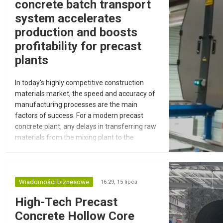
concrete batch transport
system accelerates
production and boosts
profitability for precast
plants
In today's highly competitive construction
materials market, the speed and accuracy of
manufacturing processes are the main
factors of success. For a modern precast
concrete plant, any delays in transferring raw
materials from the mixing plant to the
forming lines mean financial losses and
reduced output volumes. A well-designed
infrastructure avoids downtime, eliminates
human error, and takes product quality to a
Wiadomości biznesowe
16:29,
15 lipca
whole new level. This is exactly the chall...
High-Tech Precast
Concrete Hollow Core