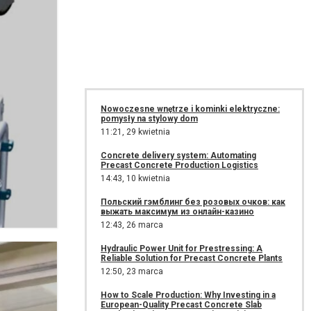
Nowoczesne wnętrze i kominki elektryczne:
pomysły na stylowy dom
11:21,
29 kwietnia
Concrete delivery system: Automating
Precast Concrete Production Logistics
14:43,
10 kwietnia
Польский гэмблинг без розовых очков: как
выжать максимум из онлайн-казино
12:43,
26 marca
Hydraulic Power Unit for Prestressing: A
Reliable Solution for Precast Concrete Plants
12:50,
23 marca
How to Scale Production: Why Investing in a
European-Quality Precast Concrete Slab