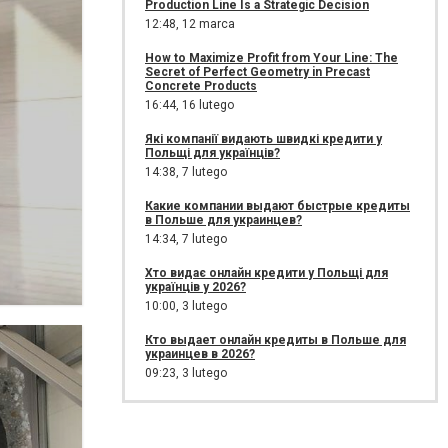
Production Line Is a Strategic Decision
12:48,
12 marca
How to Maximize Profit from Your Line: The
Secret of Perfect Geometry in Precast
Concrete Products
16:44,
16 lutego
Які компанії видають швидкі кредити у
Польщі для українців?
14:38,
7 lutego
Какие компании выдают быстрые кредиты
в Польше для украинцев?
14:34,
7 lutego
Хто видає онлайн кредити у Польщі для
українців у 2026?
10:00,
3 lutego
Кто выдает онлайн кредиты в Польше для
украинцев в 2026?
09:23,
3 lutego