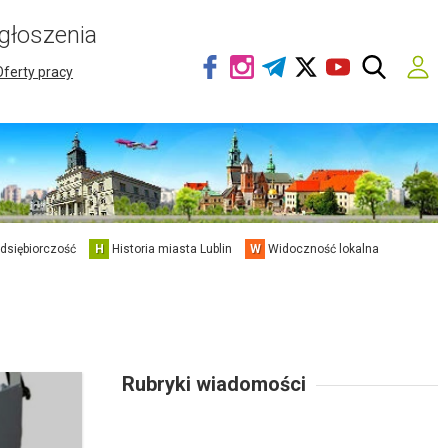
głoszenia
Oferty pracy
edsiębiorczość
H
Historia miasta Lublin
W
Widoczność lokalna
Rubryki wiadomości