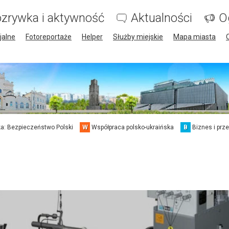
zrywka i aktywność
Aktualności
O
jalne
Fotoreportaże
Helper
Służby miejskie
Mapa miasta
a: Bezpieczeństwo Polski
W
Współpraca polsko-ukraińska
B
Biznes i prz