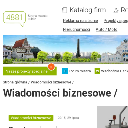
Katalog firm
Ro
Reklama na stronie
Projekty spec
Nieruchomości
Auto / Moto
3
F
Forum miasta
W
Wschodnia Flank
Nasze projekty specjalne
Strona główna
Wiadomości biznesowe
Wiadomości biznesowe /
Wiadomości biznesowe
09:15,
29 lipca