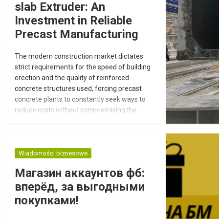
slab Extruder: An
Investment in Reliable
Precast Manufacturing
The modern construction market dictates
strict requirements for the speed of building
erection and the quality of reinforced
concrete structures used, forcing precast
concrete plants to constantly seek ways to
reduce costs without compromising the
strength and durability of their products.
Innovative solutions allow for the complete
automation of concrete production, ensuring
perfect geometry and the highest load-
Wiadomości biznesowe
bearing capacity for finished commercial an...
Магазин аккаунтов фб:
вперёд, за выгодными
покупками!