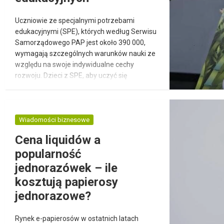
Uczniowie ze specjalnymi potrzebami
edukacyjnymi (SPE), których według Serwisu
Samorządowego PAP jest około 390 000,
wymagają szczególnych warunków nauki ze
względu na swoje indywidualne cechy
rozwoju. Dzieci z SPE, aby uczyć się
efektywnie, potrzebują dostosowanych
metod nauczania oraz materiałów
edukacyjnych, w tym zeszytów z dużą
liniaturą i kratką. Metody pracy z uczniem ze
Wiadomości biznesowe
specjalnymi potrzebami edukacyjnymi
Cena liquidów a
System edukacji w Polsce reguluje pomoc
popularność
dla...
jednorazówek – ile
kosztują papierosy
jednorazowe?
Rynek e-papierosów w ostatnich latach