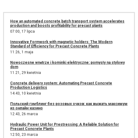
How an automated concrete batch transport system accelerates
production and boosts profitability for precast plants
07:00,
17 lipca
Innovative Formwork with magnetic holders: The Modern
Standard of Efficiency for Precast Concrete Plants
11:26,
1 maja
Nowoczesne wnętrze i kominki elektryczne: pomysły na stylowy
dom
11:21,
29 kwietnia
Concrete delivery system: Automating Precast Concrete
Production Logistics
14:43,
10 kwietnia
Польский гэмблинг без розовых очков: как выжать максимум
из онлайн-казино
12:43,
26 marca
Hydraulic Power Unit for Prestressing: A Reliable Solution for
Precast Concrete Plants
12:50,
23 marca