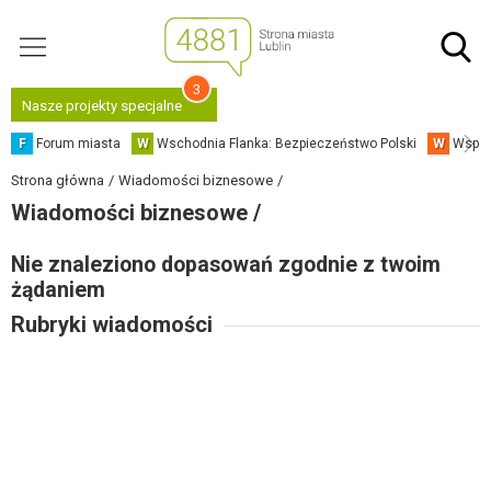
3
Nasze projekty specjalne
F
Forum miasta
W
Wschodnia Flanka: Bezpieczeństwo Polski
W
Współ
Strona główna
Wiadomości biznesowe
Wiadomości biznesowe /
Nie znaleziono dopasowań zgodnie z twoim
żądaniem
Rubryki wiadomości