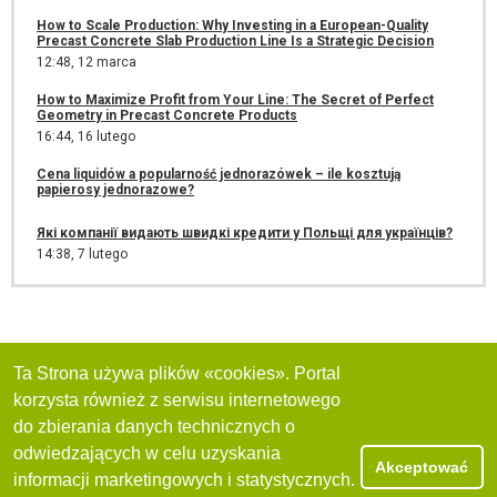
How to Scale Production: Why Investing in a European-Quality
Precast Concrete Slab Production Line Is a Strategic Decision
12:48,
12 marca
How to Maximize Profit from Your Line: The Secret of Perfect
Geometry in Precast Concrete Products
16:44,
16 lutego
Cena liquidów a popularność jednorazówek – ile kosztują
papierosy jednorazowe?
Які компанії видають швидкі кредити у Польщі для українців?
14:38,
7 lutego
Ta Strona używa plików «cookies». Portal
korzysta również z serwisu internetowego
do zbierania danych technicznych o
odwiedzających w celu uzyskania
Akceptować
informacji marketingowych i statystycznych.