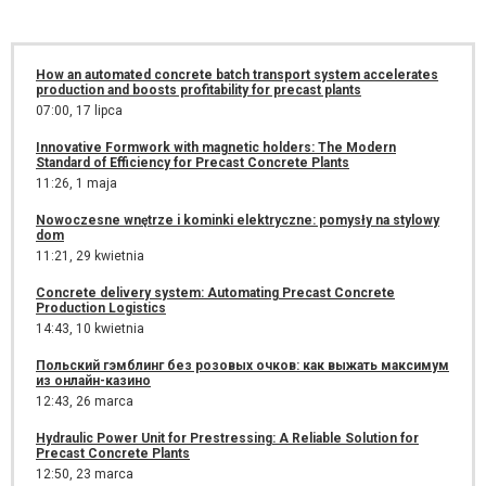
How an automated concrete batch transport system accelerates
production and boosts profitability for precast plants
07:00,
17 lipca
Innovative Formwork with magnetic holders: The Modern
Standard of Efficiency for Precast Concrete Plants
11:26,
1 maja
Nowoczesne wnętrze i kominki elektryczne: pomysły na stylowy
dom
11:21,
29 kwietnia
Concrete delivery system: Automating Precast Concrete
Production Logistics
14:43,
10 kwietnia
Польский гэмблинг без розовых очков: как выжать максимум
из онлайн-казино
12:43,
26 marca
Hydraulic Power Unit for Prestressing: A Reliable Solution for
Precast Concrete Plants
12:50,
23 marca