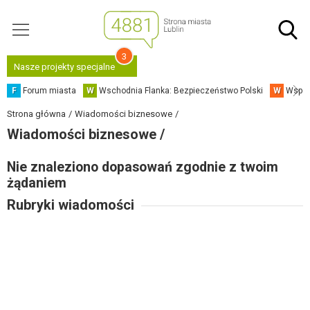
3
Nasze projekty specjalne
F
Forum miasta
W
Wschodnia Flanka: Bezpieczeństwo Polski
W
Współ
Strona główna
Wiadomości biznesowe
Wiadomości biznesowe /
Nie znaleziono dopasowań zgodnie z twoim
żądaniem
Rubryki wiadomości