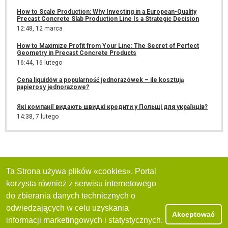
How to Scale Production: Why Investing in a European-Quality
Precast Concrete Slab Production Line Is a Strategic Decision
12:48,
12 marca
How to Maximize Profit from Your Line: The Secret of Perfect
Geometry in Precast Concrete Products
16:44,
16 lutego
Cena liquidów a popularność jednorazówek – ile kosztują
papierosy jednorazowe?
Які компанії видають швидкі кредити у Польщі для українців?
14:38,
7 lutego
Ta Strona używa plików «cookies». Portal
korzysta również z serwisu internetowego
do zbierania danych technicznych o
odwiedzających w celu uzyskania
Akceptować
informacji marketingowych i statystycznych.