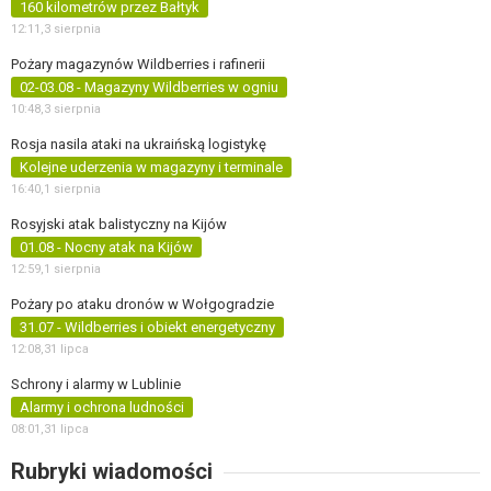
160 kilometrów przez Bałtyk
12:11,
3 sierpnia
Pożary magazynów Wildberries i rafinerii
02-03.08 - Magazyny Wildberries w ogniu
10:48,
3 sierpnia
Rosja nasila ataki na ukraińską logistykę
Kolejne uderzenia w magazyny i terminale
16:40,
1 sierpnia
Rosyjski atak balistyczny na Kijów
01.08 - Nocny atak na Kijów
12:59,
1 sierpnia
Pożary po ataku dronów w Wołgogradzie
31.07 - Wildberries i obiekt energetyczny
12:08,
31 lipca
Schrony i alarmy w Lublinie
Alarmy i ochrona ludności
08:01,
31 lipca
Rubryki wiadomości