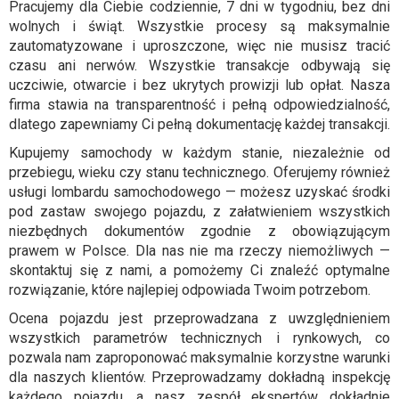
Pracujemy dla Ciebie codziennie, 7 dni w tygodniu, bez dni
wolnych i świąt. Wszystkie procesy są maksymalnie
zautomatyzowane i uproszczone, więc nie musisz tracić
czasu ani nerwów. Wszystkie transakcje odbywają się
uczciwie, otwarcie i bez ukrytych prowizji lub opłat. Nasza
firma stawia na transparentność i pełną odpowiedzialność,
dlatego zapewniamy Ci pełną dokumentację każdej transakcji.
Kupujemy samochody w każdym stanie, niezależnie od
przebiegu, wieku czy stanu technicznego. Oferujemy również
usługi lombardu samochodowego — możesz uzyskać środki
pod zastaw swojego pojazdu, z załatwieniem wszystkich
niezbędnych dokumentów zgodnie z obowiązującym
prawem w Polsce. Dla nas nie ma rzeczy niemożliwych —
skontaktuj się z nami, a pomożemy Ci znaleźć optymalne
rozwiązanie, które najlepiej odpowiada Twoim potrzebom.
Ocena pojazdu jest przeprowadzana z uwzględnieniem
wszystkich parametrów technicznych i rynkowych, co
pozwala nam zaproponować maksymalnie korzystne warunki
dla naszych klientów. Przeprowadzamy dokładną inspekcję
każdego pojazdu, a nasz zespół ekspertów dokładnie