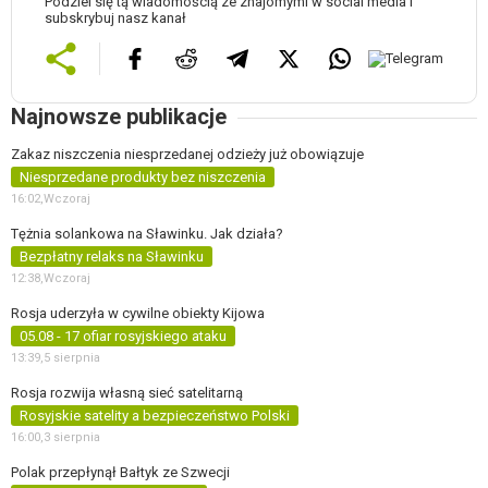
Podziel się tą wiadomością ze znajomymi w social media i
subskrybuj nasz kanał
Najnowsze publikacje
Zakaz niszczenia niesprzedanej odzieży już obowiązuje
Niesprzedane produkty bez niszczenia
16:02,
Wczoraj
Tężnia solankowa na Sławinku. Jak działa?
Bezpłatny relaks na Sławinku
12:38,
Wczoraj
Rosja uderzyła w cywilne obiekty Kijowa
05.08 - 17 ofiar rosyjskiego ataku
13:39,
5 sierpnia
Rosja rozwija własną sieć satelitarną
Rosyjskie satelity a bezpieczeństwo Polski
16:00,
3 sierpnia
Polak przepłynął Bałtyk ze Szwecji