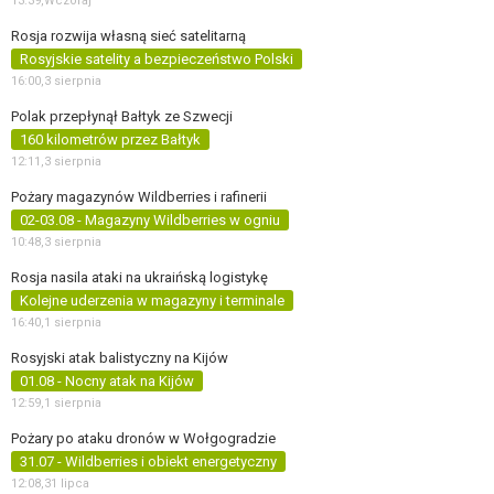
13:39,
Wczoraj
Rosja rozwija własną sieć satelitarną
Rosyjskie satelity a bezpieczeństwo Polski
16:00,
3 sierpnia
Polak przepłynął Bałtyk ze Szwecji
160 kilometrów przez Bałtyk
12:11,
3 sierpnia
Pożary magazynów Wildberries i rafinerii
02-03.08 - Magazyny Wildberries w ogniu
10:48,
3 sierpnia
Rosja nasila ataki na ukraińską logistykę
Kolejne uderzenia w magazyny i terminale
16:40,
1 sierpnia
Rosyjski atak balistyczny na Kijów
01.08 - Nocny atak na Kijów
12:59,
1 sierpnia
Pożary po ataku dronów w Wołgogradzie
31.07 - Wildberries i obiekt energetyczny
12:08,
31 lipca