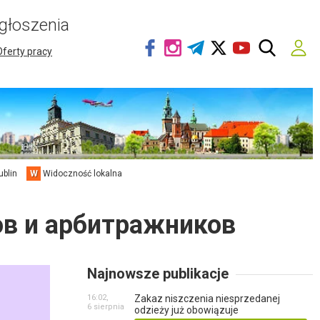
głoszenia
Oferty pracy
ublin
W
Widoczność lokalna
в и арбитражников
Najnowsze publikacje
16:02,
Zakaz niszczenia niesprzedanej
6 sierpnia
odzieży już obowiązuje