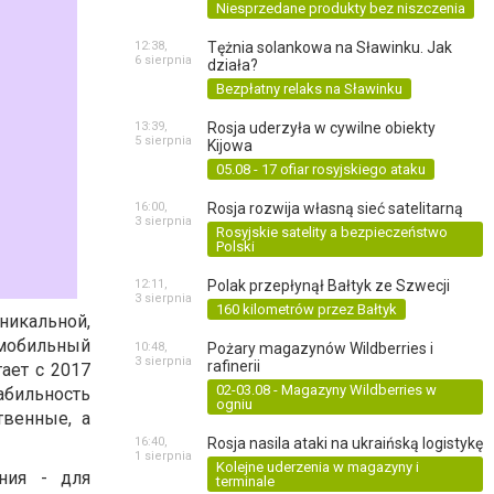
Niesprzedane produkty bez niszczenia
12:38,
Tężnia solankowa na Sławinku. Jak
6 sierpnia
działa?
Bezpłatny relaks na Sławinku
13:39,
Rosja uderzyła w cywilne obiekty
5 sierpnia
Kijowa
05.08 - 17 ofiar rosyjskiego ataku
16:00,
Rosja rozwija własną sieć satelitarną
3 sierpnia
Rosyjskie satelity a bezpieczeństwo
Polski
12:11,
Polak przepłynął Bałtyk ze Szwecji
3 sierpnia
160 kilometrów przez Bałtyk
уникальной,
е мобильный
10:48,
Pożary magazynów Wildberries i
3 sierpnia
rafinerii
ает с 2017
02-03.08 - Magazyny Wildberries w
абильность
ogniu
твенные, а
16:40,
Rosja nasila ataki na ukraińską logistykę
1 sierpnia
Kolejne uderzenia w magazyny i
ния - для
terminale