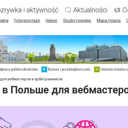
zrywka i aktywność
Aktualności
O
jalne
Fotoreportaże
Helper
Służby miejskie
Mapa miasta
łpraca polsko-ukraińska
B
Biznes i przedsiębiorczość
H
Historia miasta L
для вебмастеров и арбитражников
 в Польше для вебмастеро