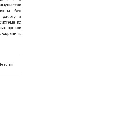
имущества
ником без
 работу в
система их
ных прокси
-скрапинг,