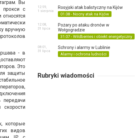
таграм. Вы
12:59,
Rosyjski atak balistyczny na Kijów
 прокси с
1 sierpnia
01.08 - Nocny atak na Kijów
 относятся
оматически
12:08,
Pożary po ataku dronów w
ку вручную
31 lipca
Wołgogradzie
протоколов
31.07 - Wildberries i obiekt energetyczny
08:01,
Schrony i alarmy w Lublinie
31 lipca
аршава - в
Alarmy i ochrona ludności
доставляют
торов. Это
для защиты
Rubryki wiadomości
стабильное
ператоров,
одключения
ь передачи
 скорости
к, которые
гих видов
ашим IP с