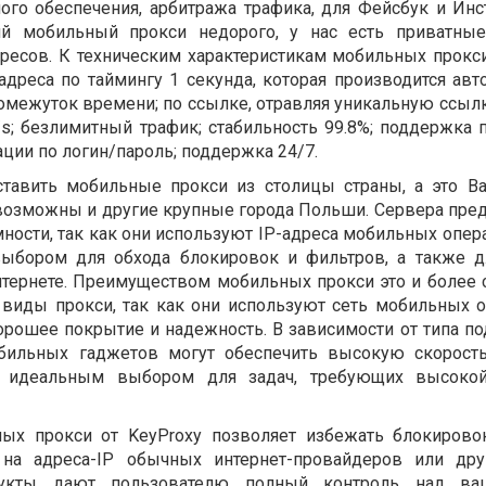
ого обеспечения, арбитража трафика, для Фейсбук и Инс
ий мобильный прокси недорого, у нас есть приватные
дресов. К техническим характеристикам мобильных прокси
адреса по таймингу 1 секунда, которая производится авт
омежуток времени; по ссылке, отравляя уникальную ссыл
/s; безлимитный трафик; стабильность 99.8%; поддержка 
ации по логин/пароль; поддержка 24/7.
ставить мобильные прокси из столицы страны, а это В
возможны и другие крупные города Польши. Сервера пре
ости, так как они используют IP-адреса мобильных опера
ыбором для обхода блокировок и фильтров, а также 
тернете. Преимуществом мобильных прокси это и более 
 виды прокси, так как они используют сеть мобильных о
орошее покрытие и надежность. В зависимости от типа п
обильных гаджетов могут обеспечить высокую скорост
х идеальным выбором для задач, требующих высокой
ых прокси от KeyProxy позволяет избежать блокирово
 на адреса-IP обычных интернет-провайдеров или дру
одукты дают пользователю полный контроль над в