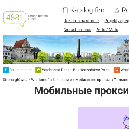
Katalog firm
Ro
Reklama na stronie
Projekty spec
Nieruchomości
Auto / Moto
F
Forum miasta
W
Wschodnia Flanka: Bezpieczeństwo Polski
W
Wspó
Strona główna
Wiadomości biznesowe
Мобильные прокси в Польше 
Мобильные прокси