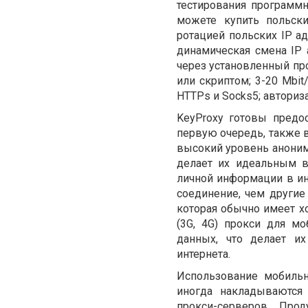
тестирования программн
можете купить польск
ротацией польских IP а
динамическая смена IP 
через установленный пр
или скриптом; 3-20 Mbit
HTTPs и Socks5; авториз
KeyProxy готовы предо
первую очередь, также 
высокий уровень анонимн
делает их идеальным в
личной информации в ин
соединение, чем другие
которая обычно имеет х
(3G, 4G) прокси для м
данных, что делает и
интернета.
Использование мобильн
иногда накладываются
прокси-серверов. Пр