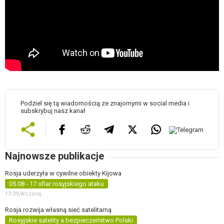
Podziel się tą wiadomością ze znajomymi w social media i
subskrybuj nasz kanał
Najnowsze publikacje
Rosja uderzyła w cywilne obiekty Kijowa
05.08 - 17 ofiar rosyjskiego ataku
13:39,
Wczoraj
Rosja rozwija własną sieć satelitarną
Rosyjskie satelity a bezpieczeństwo Polski