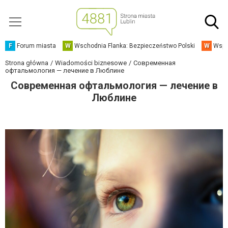
F
Forum miasta
W
Wschodnia Flanka: Bezpieczeństwo Polski
W
Wspó
Strona główna
Wiadomości biznesowe
Современная
офтальмология — лечение в Люблине
Современная офтальмология — лечение в
Люблине