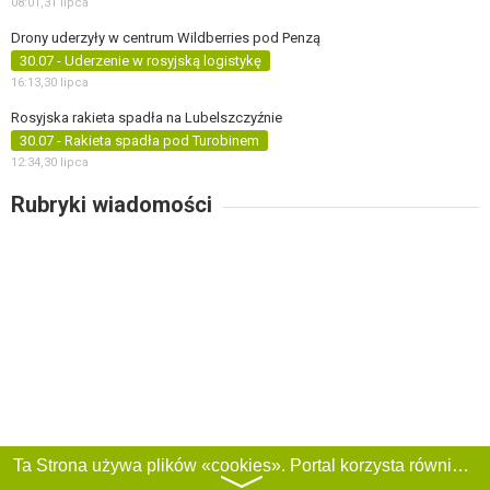
08:01,
31 lipca
Drony uderzyły w centrum Wildberries pod Penzą
30.07 - Uderzenie w rosyjską logistykę
16:13,
30 lipca
Rosyjska rakieta spadła na Lubelszczyźnie
30.07 - Rakieta spadła pod Turobinem
12:34,
30 lipca
Rubryki wiadomości
Ta Strona używa plików «cookies». Portal korzysta również z serwisu internetowego do zbierania danych technicznych o odwiedzających w celu uzyskania informacji marketingowych i statystycznych. Warunki przetwarzania danych odwiedzających Stronę, patrz:
〉