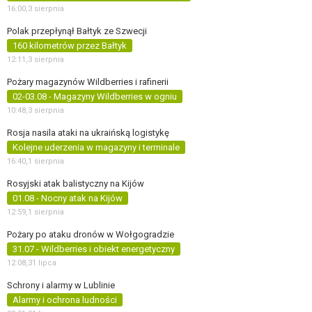
16:00,
3 sierpnia
Polak przepłynął Bałtyk ze Szwecji
160 kilometrów przez Bałtyk
12:11,
3 sierpnia
Pożary magazynów Wildberries i rafinerii
02-03.08 - Magazyny Wildberries w ogniu
10:48,
3 sierpnia
Rosja nasila ataki na ukraińską logistykę
Kolejne uderzenia w magazyny i terminale
16:40,
1 sierpnia
Rosyjski atak balistyczny na Kijów
01.08 - Nocny atak na Kijów
12:59,
1 sierpnia
Pożary po ataku dronów w Wołgogradzie
31.07 - Wildberries i obiekt energetyczny
12:08,
31 lipca
Schrony i alarmy w Lublinie
Alarmy i ochrona ludności