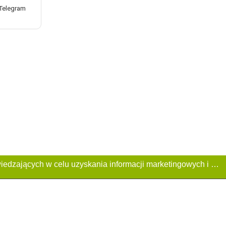
Ta Strona używa plików «cookies». Portal korzysta również z serwisu internetowego do zbierania danych technicznych o odwiedzających w celu uzyskania informacji marketingowych i statystycznych. Warunki przetwarzania danych odwiedzających Stronę, patrz: