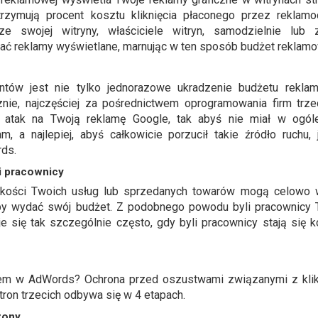
otrzymują procent kosztu kliknięcia płaconego przez reklam
e swojej witryny, właściciele witryn, samodzielnie lub
ać reklamy wyświetlane, marnując w ten sposób budżet reklamo
ntów jest nie tylko jednorazowe ukradzenie budżetu rekla
znie, najczęściej za pośrednictwem oprogramowania firm trze
ły atak na Twoją reklamę Google, tak abyś nie miał w ogó
m, a najlepiej, abyś całkowicie porzucił takie źródło ruchu,
ds.
li pracownicy
jakości Twoich usług lub sprzedanych towarów mogą celowo w
aby wydać swój budżet. Z podobnego powodu byli pracownicy T
je się tak szczególnie często, gdy byli pracownicy stają się 
niem w AdWords? Ochrona przed oszustwami związanymi z klik
on trzecich odbywa się w 4 etapach.
zony