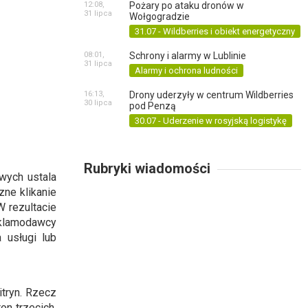
12:08,
Pożary po ataku dronów w
31 lipca
Wołgogradzie
31.07 - Wildberries i obiekt energetyczny
08:01,
Schrony i alarmy w Lublinie
31 lipca
Alarmy i ochrona ludności
16:13,
Drony uderzyły w centrum Wildberries
30 lipca
pod Penzą
30.07 - Uderzenie w rosyjską logistykę
Rubryki wiadomości
owych ustala
ne klikanie
W rezultacie
eklamodawcy
 usługi lub
itryn. Rzecz
on trzecich.