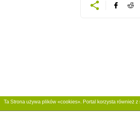
Dołącz do nas :
Reklama na stronie
Franczyza „CitySites”
+48 459 567 881
Autorzy projektu