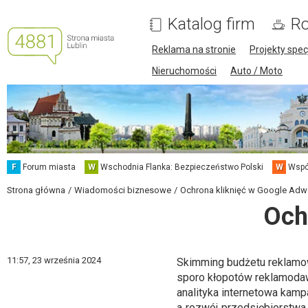
Katalog firm
Ro
Reklama na stronie
Projekty spec
Nieruchomości
Auto / Moto
F
Forum miasta
W
Wschodnia Flanka: Bezpieczeństwo Polski
W
Wspó
Strona główna
Wiadomości biznesowe
Ochrona kliknięć w Google Ad
Och
11:57,
23 września 2024
Skimming budżetu reklamo
sporo kłopotów reklamodaw
analityka internetowa kamp
a rozwój przedsiębiorstwa 