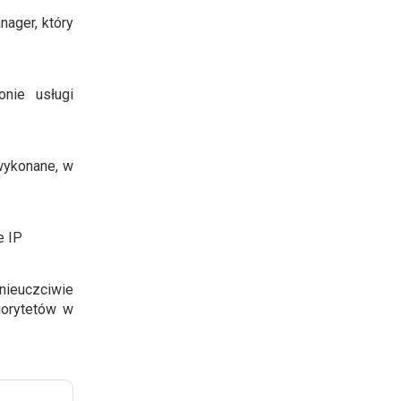
ager, który
nie usługi
 wykonane, w
e IP
nieuczciwie
iorytetów w