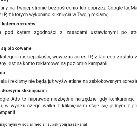
wany na Twojej stronie bezpośrednio lub poprzez GoogleTagMan
 IP, z których wykonano kliknięcia w Twoją reklamę.
d kątem oszustw
ane pod kątem zgodności z zasadami ustawionymi po stro
ć są blokowane
 kategorii niskiej jakości, wówczas adres IP, z którego zostało
ny jest na konto reklamowe na poziomie kampanii
niu
iała i reklamy nie będą już wyświetlane na zablokowanym adresi
idłowymi kliknięciami
ogle Ads to naprawdę niezbędne narzędzie, gdy konkurencja 
, w wyniku czego walka z kliknięciami staje się jednym z pr
ampanii.
znajomymi w social media i subskrybuj nasz kanał