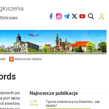
głoszenia
Oferty pracy
ublin
W
Widoczność lokalna
ords
Najnowsze publikacje
prawiło już
a jest także
12:38,
Tężnia solankowa na Sławinku. Jak
ch klientów,
dzisiaj
działa?
teresuje się