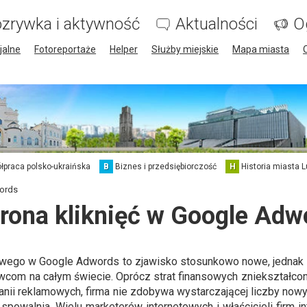
zrywka i aktywność
Aktualności
O
jalne
Fotoreportaże
Helper
Służby miejskie
Mapa miasta
łpraca polsko-ukraińska
B
Biznes i przedsiębiorczość
H
Historia miasta L
words
rona kliknięć w Google Adw
wego w Google Adwords to zjawisko stosunkowo nowe, jednak s
com na całym świecie. Oprócz strat finansowych zniekształcon
anii reklamowych, firma nie zdobywa wystarczającej liczby nowy
spowalnia. Wielu marketerów internetowych i właścicieli firm in