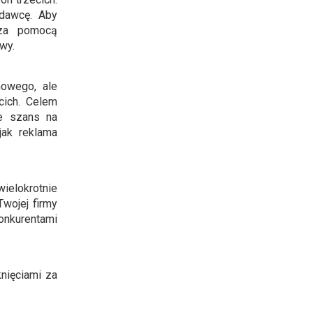
odawcę. Aby
 za pomocą
wy.
mowego, ale
cich. Celem
le szans na
 jak reklama
ielokrotnie
wojej firmy
konkurentami
nięciami za