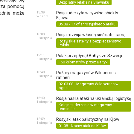
Bezpłatny relaks na Sławinku
i za pomocą
ładnie może
13:39,
Rosja uderzyła w cywilne obiekty
Wczoraj
Kijowa
05.08 - 17 ofiar rosyjskiego ataku
16:00,
Rosja rozwija własną sieć satelitarną
3 sierpnia
Rosyjskie satelity a bezpieczeństwo
Polski
12:11,
Polak przepłynął Bałtyk ze Szwecji
3 sierpnia
160 kilometrów przez Bałtyk
10:48,
Pożary magazynów Wildberries i
3 sierpnia
rafinerii
02-03.08 - Magazyny Wildberries w
ogniu
16:40,
Rosja nasila ataki na ukraińską logistykę
1 sierpnia
Kolejne uderzenia w magazyny i
terminale
12:59,
Rosyjski atak balistyczny na Kijów
1 sierpnia
01.08 - Nocny atak na Kijów