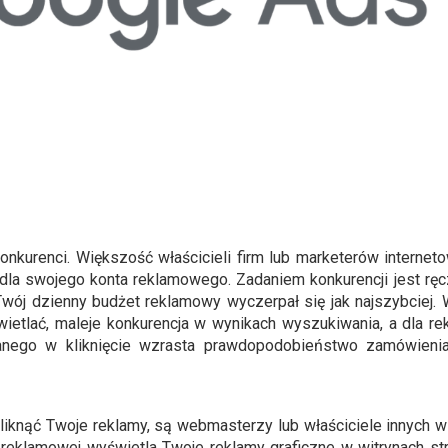
onkurenci. Większość właścicieli firm lub marketerów internet
la swojego konta reklamowego. Zadaniem konkurencji jest ręcz
Twój dzienny budżet reklamowy wyczerpał się jak najszybciej. 
wietlać, maleje konkurencja w wynikach wyszukiwania, a dla r
nego w kliknięcie wzrasta prawdopodobieństwo zamówienia
liknąć Twoje reklamy, są webmasterzy lub właściciele innych w
 reklamowej wyświetla Twoje reklamy graficzne w witrynach str