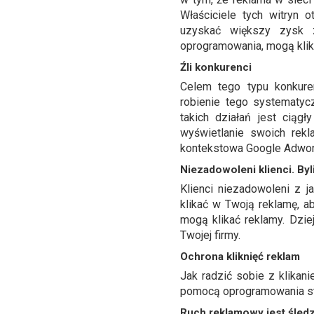
Właściciele tych witryn 
uzyskać większy zysk z
oprogramowania, mogą klik
Źli konkurenci
Celem tego typu konkure
robienie tego systematyc
takich działań jest ciąg
wyświetlanie swoich rekla
kontekstowa Google Adwor
Niezadowoleni klienci. By
Klienci niezadowoleni z 
klikać w Twoją reklamę, 
mogą klikać reklamy. Dzie
Twojej firmy.
Ochrona kliknięć reklam
Jak radzić sobie z klika
pomocą oprogramowania str
Ruch reklamowy jest śled