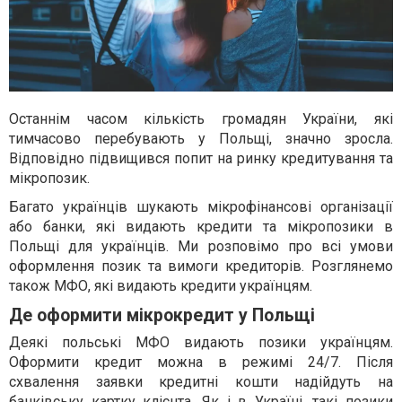
Останнім часом кількість громадян України, які
тимчасово перебувають у Польщі, значно зросла.
Відповідно підвищився попит на ринку кредитування та
мікропозик.
Багато українців шукають мікрофінансові організації
або банки, які видають кредити та мікропозики в
Польщі для українців. Ми розповімо про всі умови
оформлення позик та вимоги кредиторів. Розглянемо
також МФО, які видають кредити українцям.
Де оформити мікрокредит у Польщі
Деякі польські МФО видають позики українцям.
Оформити кредит можна в режимі 24/7. Після
схвалення заявки кредитні кошти надійдуть на
банківську картку клієнта. Як і в Україні, такі позики