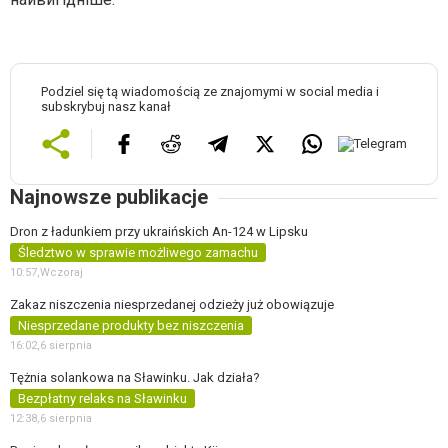
Podziel się tą wiadomością ze znajomymi w social media i
subskrybuj nasz kanał
Najnowsze publikacje
Dron z ładunkiem przy ukraińskich An-124 w Lipsku
Śledztwo w sprawie możliwego zamachu
10:57,
Wczoraj
Zakaz niszczenia niesprzedanej odzieży już obowiązuje
Niesprzedane produkty bez niszczenia
16:02,
6 sierpnia
Tężnia solankowa na Sławinku. Jak działa?
Bezpłatny relaks na Sławinku
12:38,
6 sierpnia