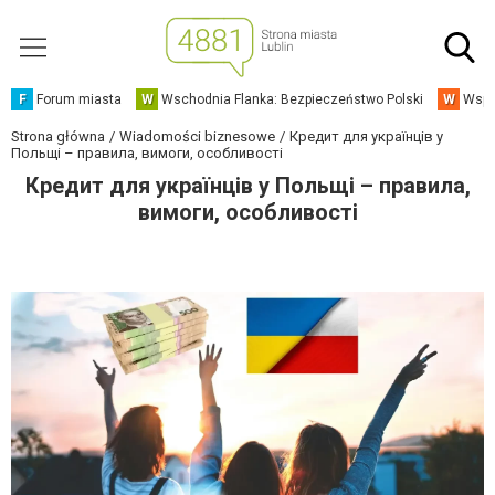
F
Forum miasta
W
Wschodnia Flanka: Bezpieczeństwo Polski
W
Wspó
Strona główna
Wiadomości biznesowe
Кредит для українців у
Польщі – правила, вимоги, особливості
Кредит для українців у Польщі – правила,
вимоги, особливості