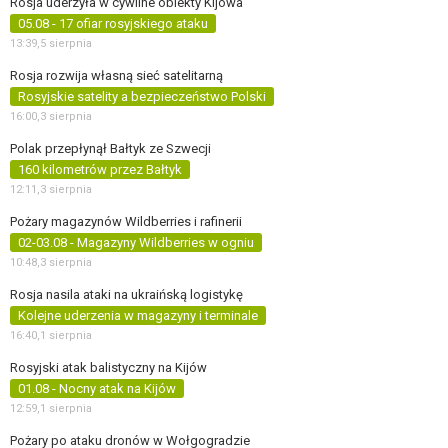
Rosja uderzyła w cywilne obiekty Kijowa
05.08 - 17 ofiar rosyjskiego ataku
13:39,
5 sierpnia
Rosja rozwija własną sieć satelitarną
Rosyjskie satelity a bezpieczeństwo Polski
16:00,
3 sierpnia
Polak przepłynął Bałtyk ze Szwecji
160 kilometrów przez Bałtyk
12:11,
3 sierpnia
Pożary magazynów Wildberries i rafinerii
02-03.08 - Magazyny Wildberries w ogniu
10:48,
3 sierpnia
Rosja nasila ataki na ukraińską logistykę
Kolejne uderzenia w magazyny i terminale
16:40,
1 sierpnia
Rosyjski atak balistyczny na Kijów
01.08 - Nocny atak na Kijów
12:59,
1 sierpnia
Pożary po ataku dronów w Wołgogradzie