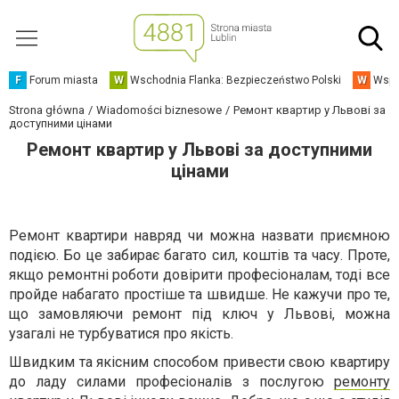
F
Forum miasta
W
Wschodnia Flanka: Bezpieczeństwo Polski
W
Wspó
Strona główna
Wiadomości biznesowe
Ремонт квартир у Львові за
доступними цінами
Ремонт квартир у Львові за доступними
цінами
Ремонт квартири навряд чи можна назвати приємною
подією. Бо це забирає багато сил, коштів та часу. Проте,
якщо ремонтні роботи довірити професіоналам, тоді все
пройде набагато простіше та швидше. Не кажучи про те,
що замовляючи ремонт під ключ у Львові, можна
узагалі не турбуватися про якість.
Швидким та якісним способом привести свою квартиру
до ладу силами професіоналів з послугою
ремонту