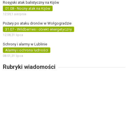
Rosyjski atak balistyczny na Kijów
01.08 - Nocny atak na Kijów
12:59,
1 sierpnia
Pożary po ataku dronów w Wołgogradzie
31.07 - Wildberries i obiekt energetyczny
12:08,
31 lipca
Schrony i alarmy w Lublinie
Alarmy i ochrona ludności
08:01,
31 lipca
Rubryki wiadomości