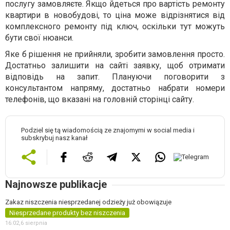
послугу замовляєте. Якщо йдеться про вартість ремонту
квартири в новобудові, то ціна може відрізнятися від
комплексного ремонту під ключ, оскільки тут можуть
бути свої нюанси.
Яке б рішення не прийняли, зробити замовлення просто.
Достатньо залишити на сайті заявку, щоб отримати
відповідь на запит. Плануючи поговорити з
консультантом напряму, достатньо набрати номери
телефонів, що вказані на головній сторінці сайту.
Podziel się tą wiadomością ze znajomymi w social media i
subskrybuj nasz kanał
Najnowsze publikacje
Zakaz niszczenia niesprzedanej odzieży już obowiązuje
Niesprzedane produkty bez niszczenia
16:02,
6 sierpnia