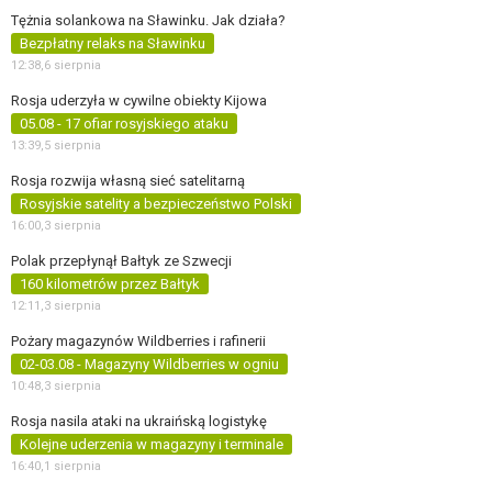
Tężnia solankowa na Sławinku. Jak działa?
Bezpłatny relaks na Sławinku
12:38,
6 sierpnia
Rosja uderzyła w cywilne obiekty Kijowa
05.08 - 17 ofiar rosyjskiego ataku
13:39,
5 sierpnia
Rosja rozwija własną sieć satelitarną
Rosyjskie satelity a bezpieczeństwo Polski
16:00,
3 sierpnia
Polak przepłynął Bałtyk ze Szwecji
160 kilometrów przez Bałtyk
12:11,
3 sierpnia
Pożary magazynów Wildberries i rafinerii
02-03.08 - Magazyny Wildberries w ogniu
10:48,
3 sierpnia
Rosja nasila ataki na ukraińską logistykę
Kolejne uderzenia w magazyny i terminale
16:40,
1 sierpnia