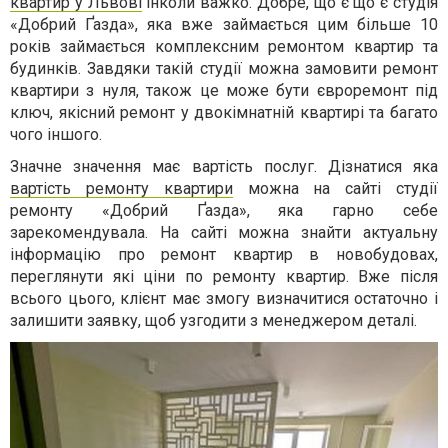
квартир у Львові
інколи важко. Добре, що є що є студія
«Добрий Ґазда», яка вже займається цим більше 10
років займається комплексним ремонтом квартир та
будинків. Завдяки такій студії можна замовити ремонт
квартири з нуля, також це може бути євроремонт під
ключ, якісний ремонт у двокімнатній квартирі та багато
чого іншого.
Значне значення має вартість послуг. Дізнатися яка
вартість ремонту квартири
можна на сайті студії
ремонту «Добрий Ґазда», яка гарно себе
зарекомендувала. На сайті можна знайти актуальну
інформацію про ремонт квартир в новобудовах,
переглянути які ціни по ремонту квартир. Вже після
всього цього, клієнт має змогу визначитися остаточно і
залишити заявку, щоб узгодити з менеджером деталі.